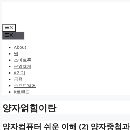
컨
텐
츠
로
메
건
뉴
메뉴
너
뛰
About
기
웹
스마트폰
운영체제
it기기
금융
소프트웨어
it트랜드
양자얽힘이란
양자컴퓨터 쉬운 이해 (2) 양자중첩