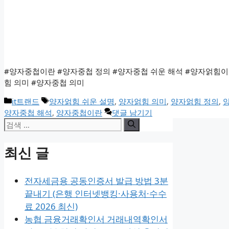
#양자중첩이란 #양자중첩 정의 #양자중첩 쉬운 해석 #양자얽힘이
힘 의미 #양자중첩 의미
카
태
it트랜드
양자얽힘 쉬운 설명
,
양자얽힘 의미
,
양자얽힘 정의
,
테
그
양자중첩 해석
,
양자중첩이란
댓글 남기기
검
고
리
색:
최신 글
전자세금용 공동인증서 발급 방법 3분
끝내기 (은행 인터넷뱅킹·사용처·수수
료 2026 최신)
농협 금융거래확인서 거래내역확인서