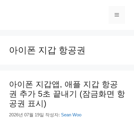
컨
텐
메
츠
로
건
뉴
너
뛰
아이폰 지갑 항공권
기
아이폰 지갑앱, 애플 지갑 항공
권 추가 5초 끝내기 (잠금화면 항
공권 표시)
2026년 07월 19일
작성자:
Sean Woo