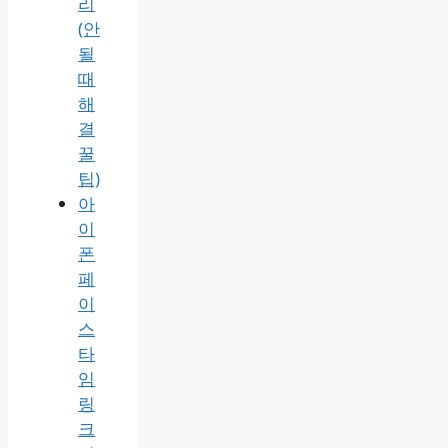
리
(안
될
때
해
결
꿀
팁)
아
이
폰
페
이
스
타
임
링
크