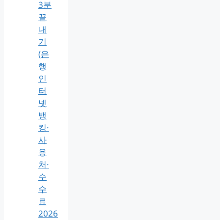
3분
끝
내
기
(은
행
인
터
넷
뱅
킹·
사
용
처·
수
수
료
2026