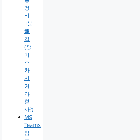
정
리
1분
해
결
(장
기
주
차
시
켜
야
할
까?)
MS
Teams
팀