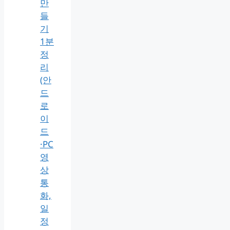
만
들
기
1분
정
리
(안
드
로
이
드
·PC
영
상
통
화,
일
정