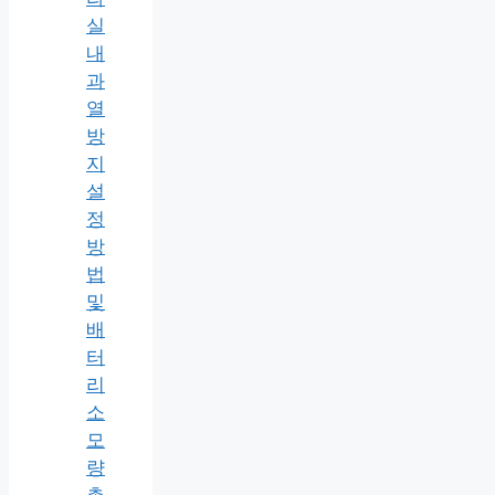
실
내
과
열
방
지
설
정
방
법
및
배
터
리
소
모
량
총