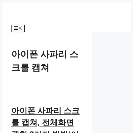
컨
텐
츠
로
메
건
뉴
너
뛰
아이폰 사파리 스
기
크롤 캡쳐
아이폰 사파리 스크
롤 캡쳐, 전체화면