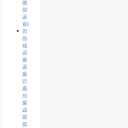
예
약
공
유)
전
자
세
금
용
공
동
인
증
서
발
급
방
법