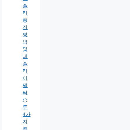
슬
라
충
전
방
법
및
테
슬
라
어
댑
터
종
류
4가
지
총