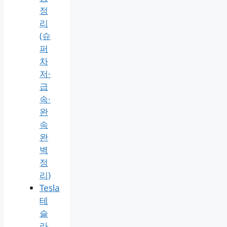
정
리
(슈
퍼
차
저·
급
속·
완
속
완
벽
정
리)
Tesla
테
슬
라