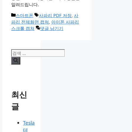
알려드립니다.
카
태
스마트폰
사파리 PDF 저장
,
사
테
그
파리 전체화면 캡쳐
,
아이폰 사파리
고
스크롤 캡쳐
댓글 남기기
리
검
색:
최신
글
Tesla
테