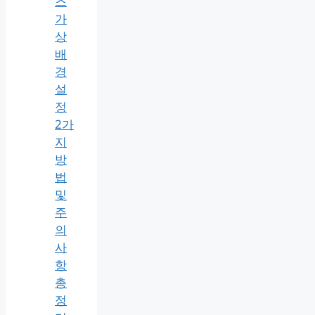
즈
가
상
배
경
설
정
2가
지
방
법
및
주
의
사
항
총
정