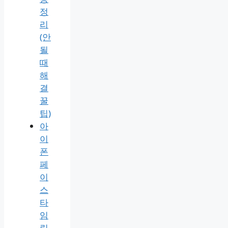
정
리
(안
될
때
해
결
꿀
팁)
아
이
폰
페
이
스
타
임
링