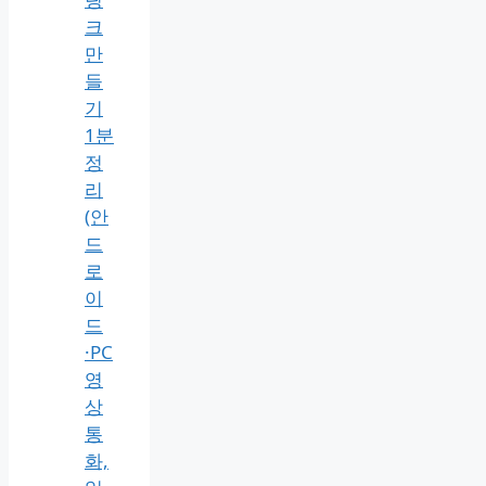
크
만
들
기
1분
정
리
(안
드
로
이
드
·PC
영
상
통
화,