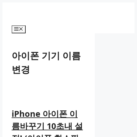
컨
텐
츠
로
메
건
뉴
너
뛰
아이폰 기기 이름
기
변경
iPhone 아이폰 이
름바꾸기 10초내 설