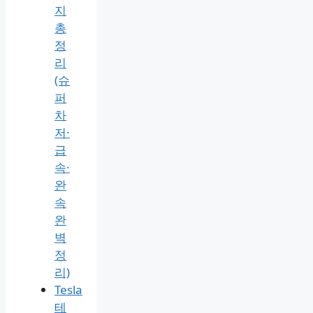
지
총
정
리
(슈
퍼
차
저·
급
속·
완
속
완
벽
정
리)
Tesla
테