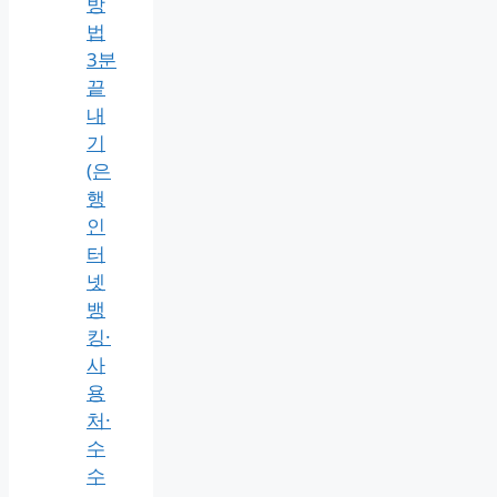
방
법
3분
끝
내
기
(은
행
인
터
넷
뱅
킹·
사
용
처·
수
수