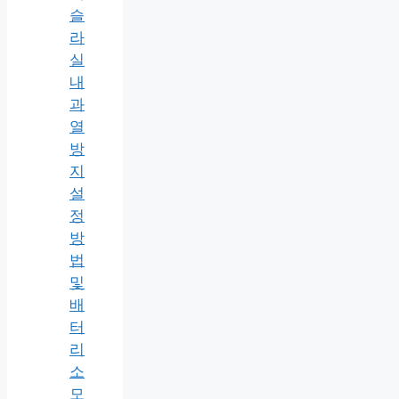
슬
라
실
내
과
열
방
지
설
정
방
법
및
배
터
리
소
모