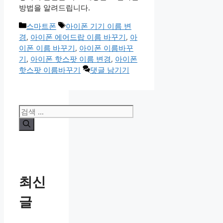
방법을 알려드립니다.
카
태
스마트폰
아이폰 기기 이름 변
테
그
경
,
아이폰 에어드랍 이름 바꾸기
,
아
고
이폰 이름 바꾸기
,
아이폰 이름바꾸
리
기
,
아이폰 핫스팟 이름 변경
,
아이폰
핫스팟 이름바꾸기
댓글 남기기
검
색:
최신
글