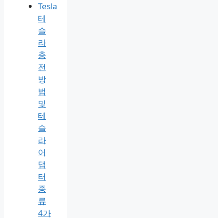
Tesla
테
슬
라
충
전
방
법
및
테
슬
라
어
댑
터
종
류
4가