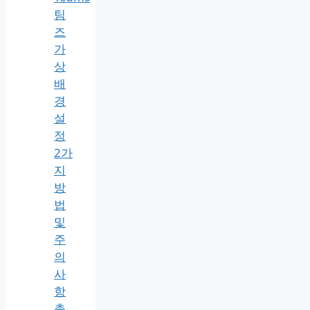
팀
즈
가
상
배
경
설
정
2가
지
방
법
및
주
의
사
항
총