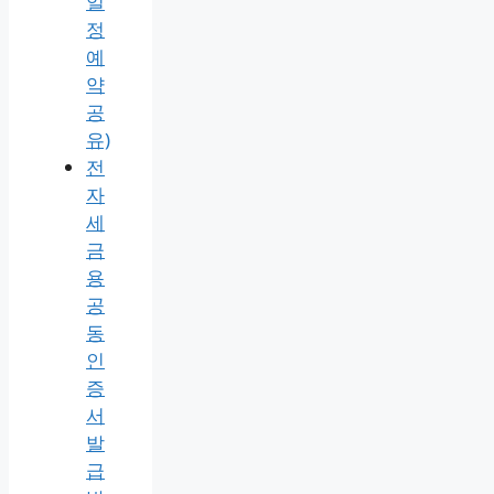
일
정
예
약
공
유)
전
자
세
금
용
공
동
인
증
서
발
급