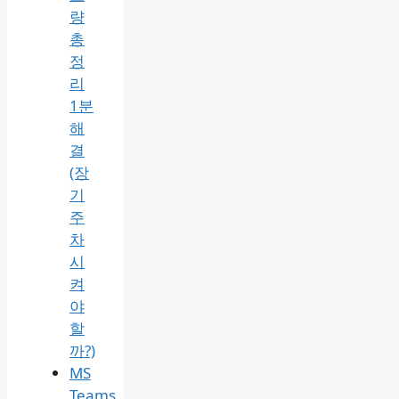
량
총
정
리
1분
해
결
(장
기
주
차
시
켜
야
할
까?)
MS
Teams