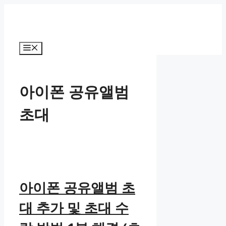
컨
텐
츠
로
메
건
뉴
너
뛰
아이폰 공유앨범
기
초대
아이폰 공유앨범 초
대 추가 및 초대 수