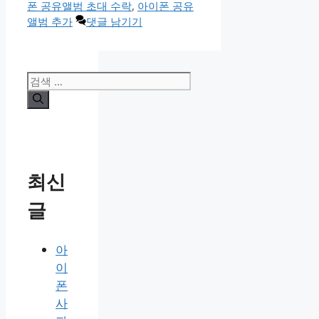
고
폰 공유앨범 초대 수락
,
아이폰 공유
리
앨범 추가
댓글 남기기
검
색:
최신
글
아
이
폰
사