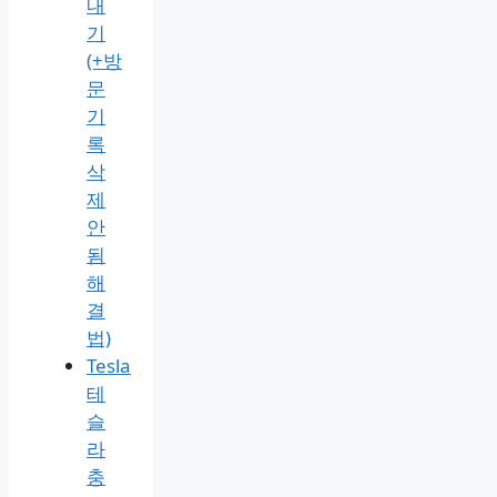
내
기
(+방
문
기
록
삭
제
안
됨
해
결
법)
Tesla
테
슬
라
충