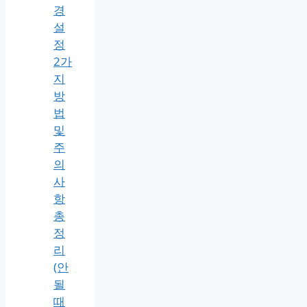
경
설
정
2가
지
방
법
및
주
의
사
항
총
정
리
(안
될
때