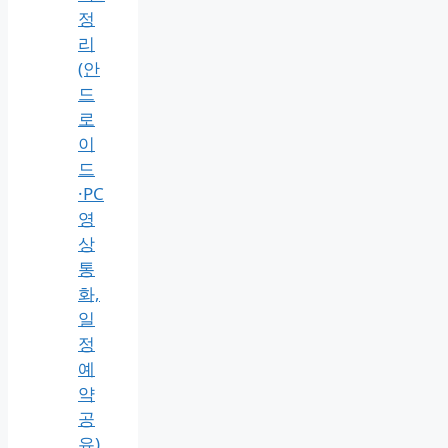
정
리
(안
드
로
이
드
·PC
영
상
통
화,
일
정
예
약
공
유)