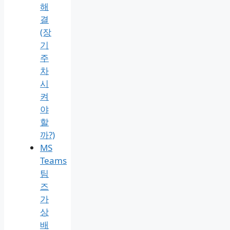
해
결
(장
기
주
차
시
켜
야
할
까?)
MS
Teams
팀
즈
가
상
배