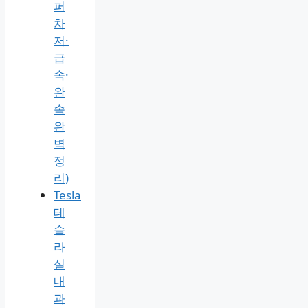
퍼
차
저·
급
속·
완
속
완
벽
정
리)
Tesla
테
슬
라
실
내
과