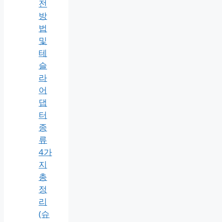
전
방
법
및
테
슬
라
어
댑
터
종
류
4가
지
총
정
리
(슈