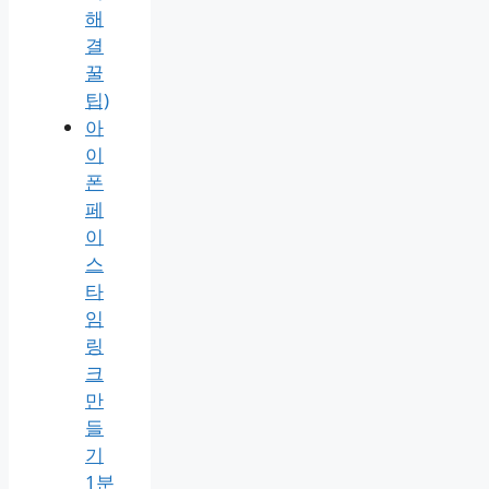
해
결
꿀
팁)
아
이
폰
페
이
스
타
임
링
크
만
들
기
1분