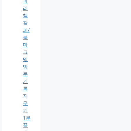
파
리
책
갈
피/
북
마
크
및
방
문
기
록
지
우
기
1분
끝