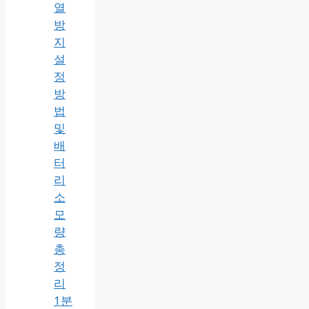
열
방
지
설
정
방
법
및
배
터
리
소
모
량
총
정
리
1분