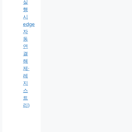
실
행
시
edge
자
동
연
결
해
제·
레
지
스
트
리)