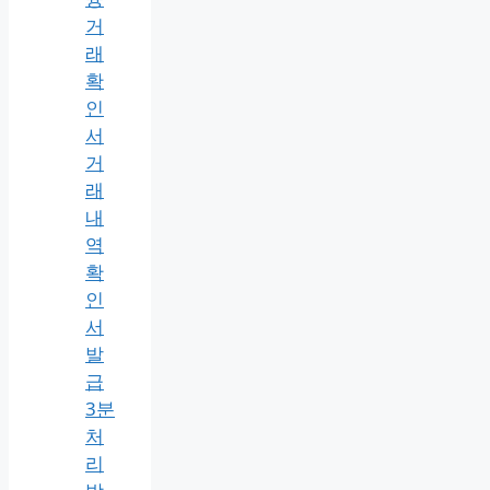
거
래
확
인
서
거
래
내
역
확
인
서
발
급
3분
처
리