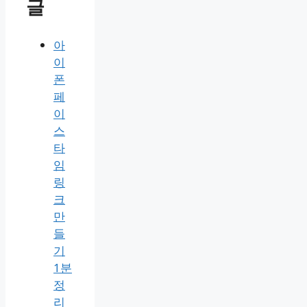
글
아
이
폰
페
이
스
타
임
링
크
만
들
기
1분
정
리