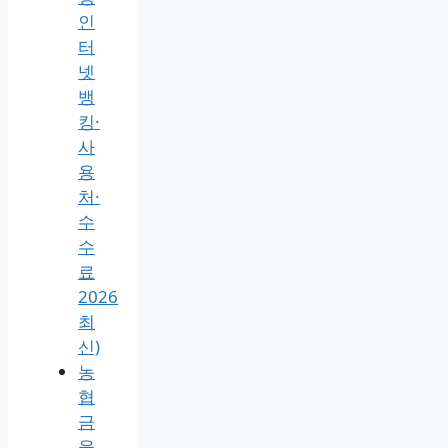
인
터
넷
뱅
킹·
사
용
처·
수
수
료
2026
최
신)
농
협
금
융