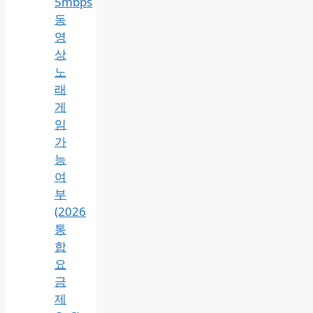
5mbps
동
영
상
노
래
게
임
가
능
여
부
(2026
통
합
요
금
제