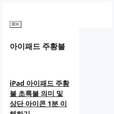
컨
텐
츠
로
메
건
뉴
너
뛰
아이패드 주황불
기
iPad 아이패드 주황
불 초록불 의미 및
상단 아이콘 1분 이
해하기