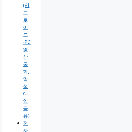
(안
드
로
이
드
·PC
영
상
통
화,
일
정
예
약
공
유)
전
자