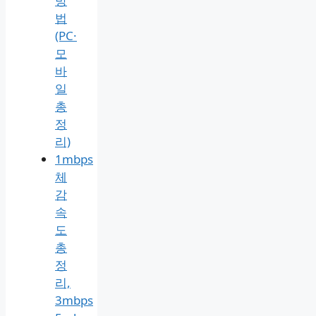
방
법
(PC·
모
바
일
총
정
리)
1mbps
체
감
속
도
총
정
리,
3mbps