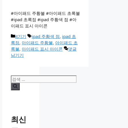
#아이패드 주황불 #아이패드 초록불
#ipad 초록점 #ipad 주황색 점 #아
이패드 표시 아이콘
카
태
it기기
ipad 주황색 점
,
ipad 초
테
그
록점
,
아이패드 주황불
,
아이패드 초
고
록불
,
아이패드 표시 아이콘
댓글
리
남기기
검
색:
최신