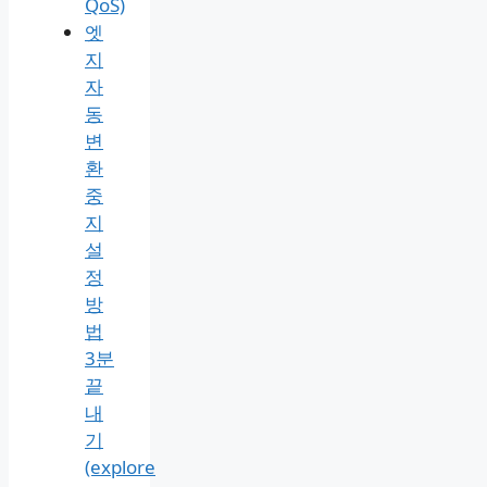
QoS)
엣
지
자
동
변
환
중
지
설
정
방
법
3분
끝
내
기
(explore