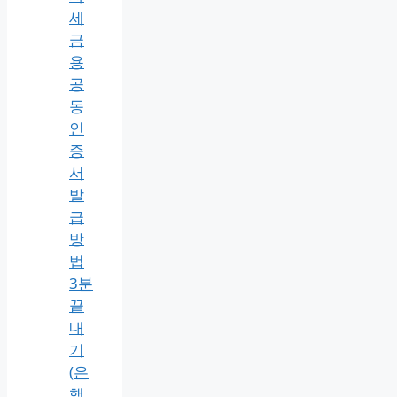
세
금
용
공
동
인
증
서
발
급
방
법
3분
끝
내
기
(은
행