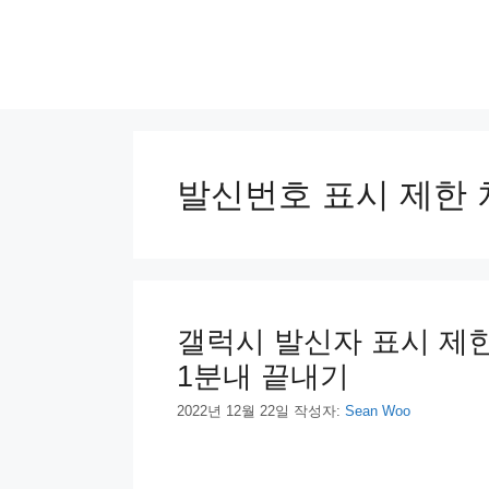
컨
텐
츠
로
건
너
뛰
기
발신번호 표시 제한 
갤럭시 발신자 표시 제한
1분내 끝내기
2022년 12월 22일
작성자:
Sean Woo