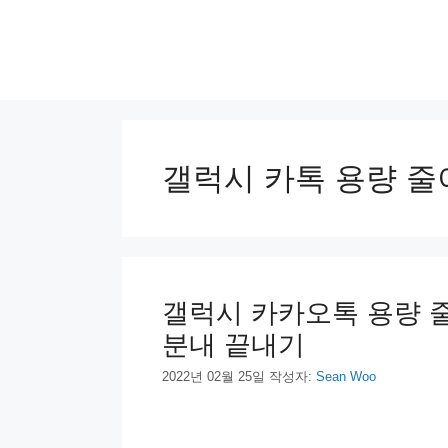
컨
텐
츠
로
건
너
뛰
기
갤럭시 카톡 용량 줄
갤럭시 카카오톡 용량 줄
분내 끝내기
2022년 02월 25일
작성자:
Sean Woo