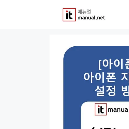
컨
텐
츠
로
건
너
뛰
기