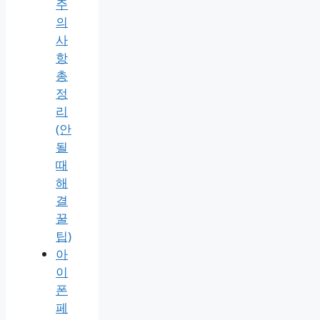
주
의
사
항
총
정
리
(안
될
때
해
결
꿀
팁)
아
이
폰
페