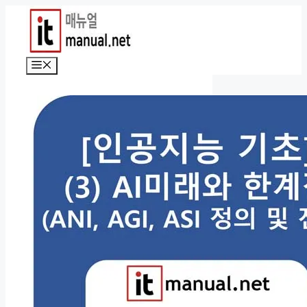
컨
텐
츠
로
메
건
뉴
너
뛰
기