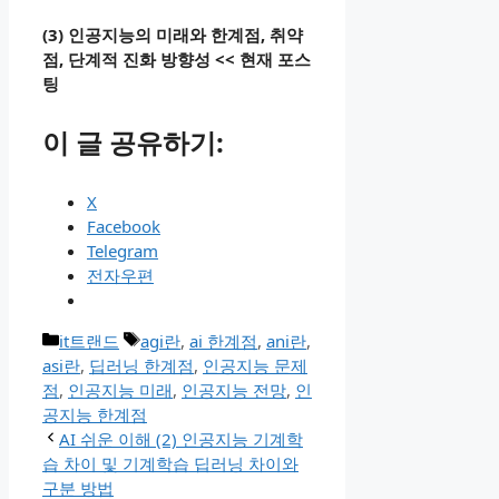
(3) 인공지능의 미래와 한계점, 취약
점, 단계적 진화 방향성
<< 현재 포스
팅
이 글 공유하기:
X
Facebook
Telegram
전자우편
카
태
it트랜드
agi란
,
ai 한계점
,
ani란
,
테
그
asi란
,
딥러닝 한계점
,
인공지능 문제
고
점
,
인공지능 미래
,
인공지능 전망
,
인
리
공지능 한계점
AI 쉬운 이해 (2) 인공지능 기계학
습 차이 및 기계학습 딥러닝 차이와
구분 방법