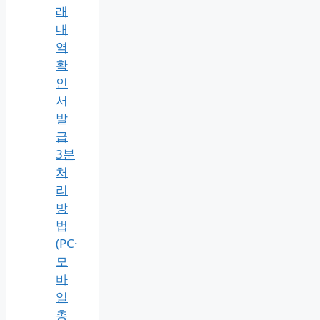
래
내
역
확
인
서
발
급
3분
처
리
방
법
(PC·
모
바
일
총