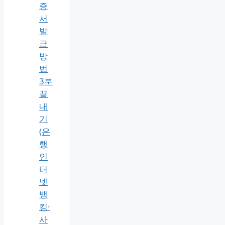
증
서
발
급
방
법
3분
끝
내
기
(은
행
인
터
넷
뱅
킹·
사