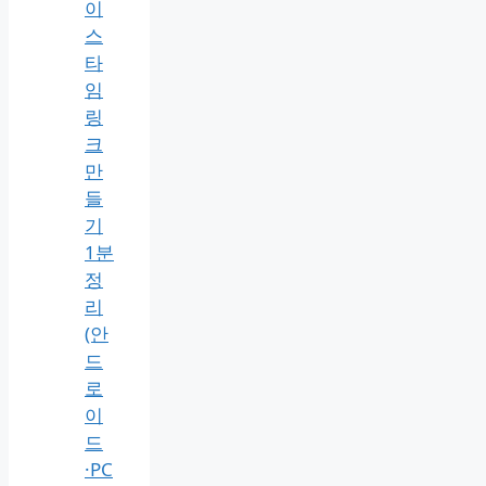
이
스
타
임
링
크
만
들
기
1분
정
리
(안
드
로
이
드
·PC