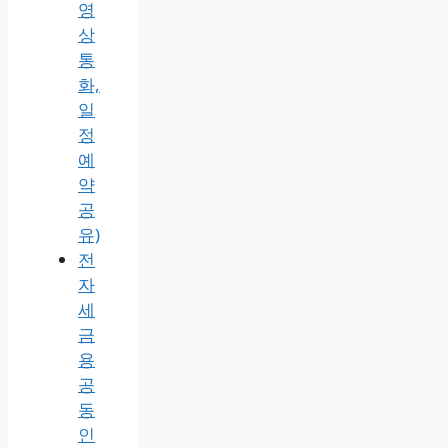
영
상
통
화,
일
정
예
약
공
유)
전
자
세
금
용
공
동
인