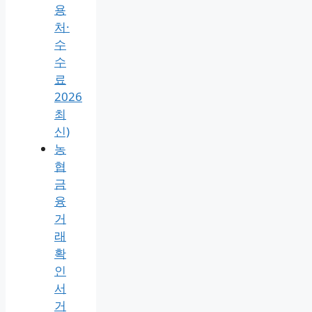
용
처·
수
수
료
2026
최
신)
농
협
금
융
거
래
확
인
서
거