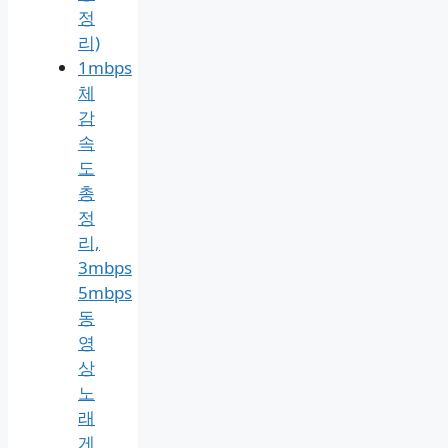
정
리)
1mbps
체
감
속
도
총
정
리,
3mbps
5mbps
동
영
상
노
래
게