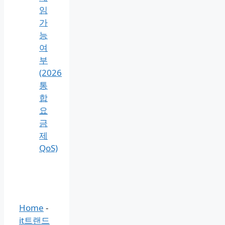
임
가
능
여
부
(2026
통
합
요
금
제
QoS)
Home
-
it트랜드