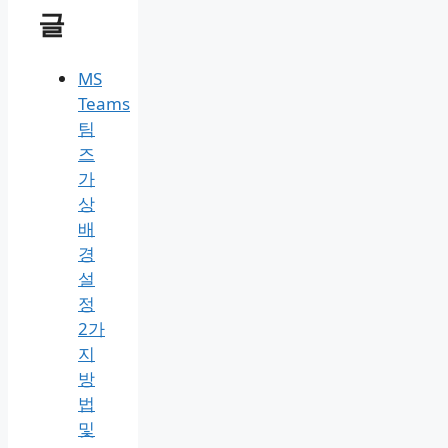
글
MS
Teams
팀
즈
가
상
배
경
설
정
2가
지
방
법
및