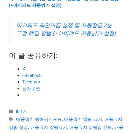
(+아이패드 자동밝기 설정)
아이패드 화면꺼짐 설정 및 자동잠금 2분
고정 해결 방법 (+아이패드 자동밝기 설정)
이 글 공유하기:
X
Facebook
Telegram
전자우편
카
it기기
테
태
애플워치 방해금지모드
,
애플워치 알림 끄기
,
애플워치
고
그
알림 설정
,
애플워치 알림끄기
,
애플워치 알림앱 선택
,
애플
리