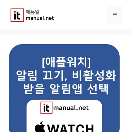
컨
텐
메
츠
로
건
뉴
너
뛰
기