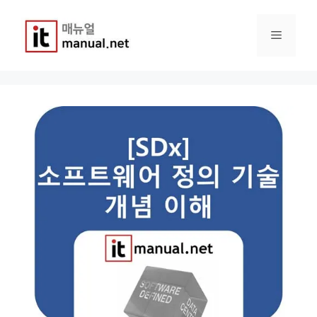
컨
텐
메
츠
로
건
뉴
너
뛰
기