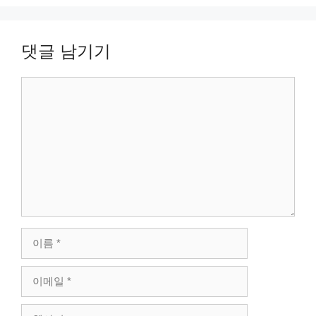
댓글 남기기
댓
글
이
름
이
메
일
웹