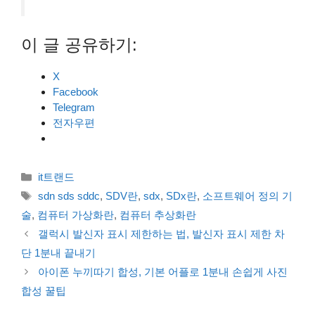
이 글 공유하기:
X
Facebook
Telegram
전자우편
카
it트랜드
테
태
sdn sds sddc
,
SDV란
,
sdx
,
SDx란
,
소프트웨어 정의 기
고
그
술
,
컴퓨터 가상화란
,
컴퓨터 추상화란
리
갤럭시 발신자 표시 제한하는 법, 발신자 표시 제한 차
단 1분내 끝내기
아이폰 누끼따기 합성, 기본 어플로 1분내 손쉽게 사진
합성 꿀팁