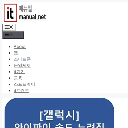
컨
텐
츠
로
메
건
뉴
메뉴
너
뛰
About
기
웹
스마트폰
운영체제
it기기
금융
소프트웨어
it트랜드