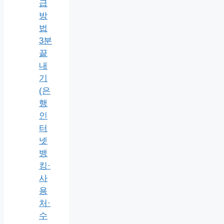
급
방
법
3분
끝
내
기
(은
행
인
터
넷
뱅
킹·
사
용
처·
수