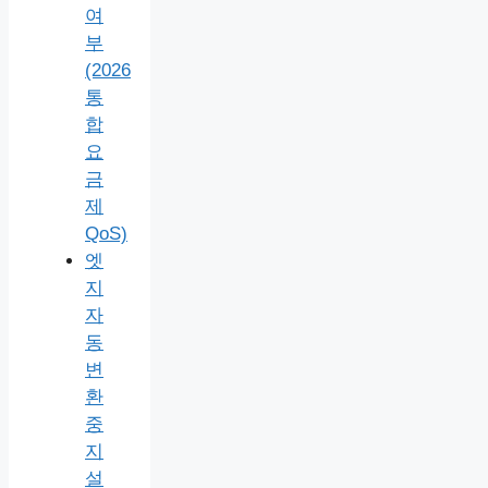
여
부
(2026
통
합
요
금
제
QoS)
엣
지
자
동
변
환
중
지
설