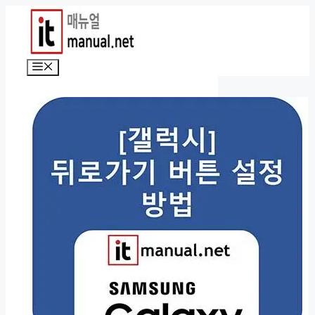
컨
텐
츠
로
메
건
뉴
너
뛰
기