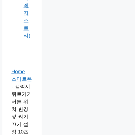
레
지
스
트
리)
Home
-
스마트폰
-
갤럭시
뒤로가기
버튼 위
치 변경
및 켜기
끄기 설
정 10초