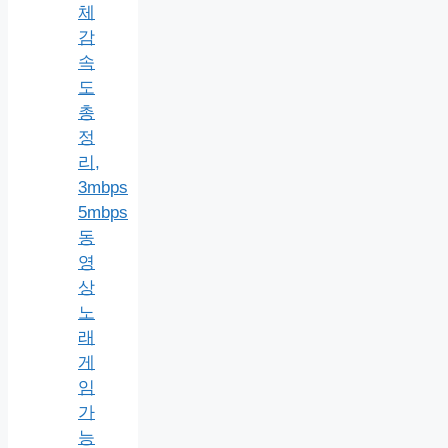
체
감
속
도
총
정
리,
3mbps
5mbps
동
영
상
노
래
게
임
가
능