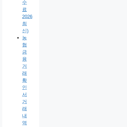
수
료
2026
최
신)
농
협
금
융
거
래
확
인
서
거
래
내
역