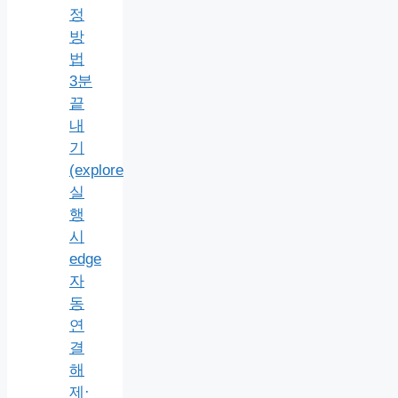
정
방
법
3분
끝
내
기
(explore
실
행
시
edge
자
동
연
결
해
제·