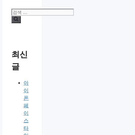
검
색:
최신
글
아
이
폰
페
이
스
타