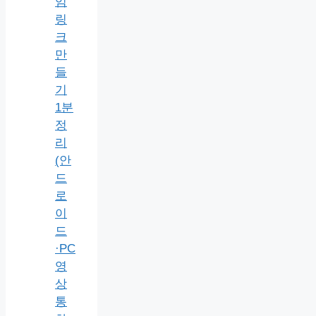
임
링
크
만
들
기
1분
정
리
(안
드
로
이
드
·PC
영
상
통