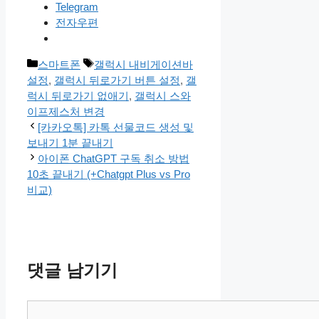
Telegram
전자우편
카
태
스마트폰
갤럭시 내비게이션바
테
그
설정
,
갤럭시 뒤로가기 버튼 설정
,
갤
고
럭시 뒤로가기 없애기
,
갤럭시 스와
리
이프제스처 변경
[카카오톡] 카톡 선물코드 생성 및
보내기 1분 끝내기
아이폰 ChatGPT 구독 취소 방법
10초 끝내기 (+Chatgpt Plus vs Pro
비교)
댓글 남기기
댓