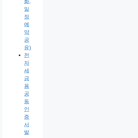
화,
일
정
예
약
공
유)
전
자
세
금
용
공
동
인
증
서
발