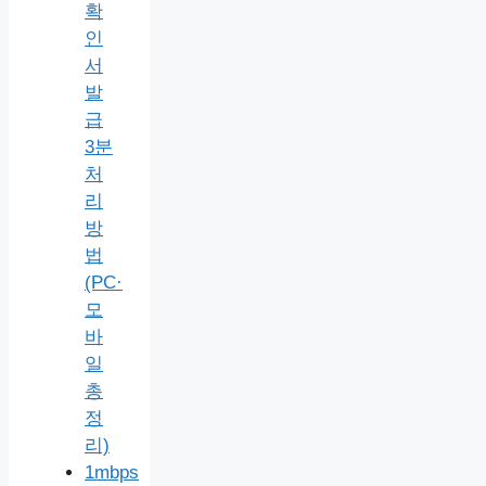
확
인
서
발
급
3분
처
리
방
법
(PC·
모
바
일
총
정
리)
1mbps