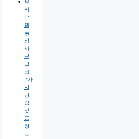
우
리
은
행
통
장
사
본
발
급
2가
지
방
법
및
통
장
표