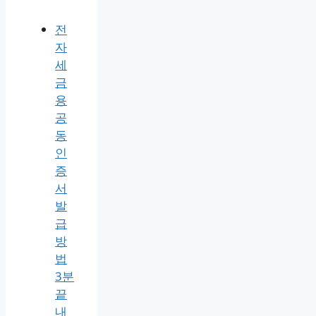
전
자
세
금
용
공
동
인
증
서
발
급
방
법
3분
끝
내