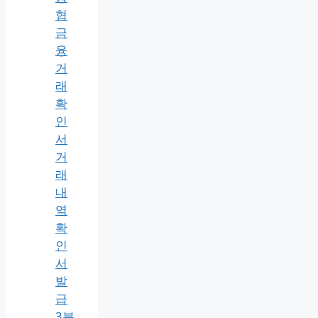
협
금
융
거
래
확
인
서
거
래
내
역
확
인
서
발
급
3분