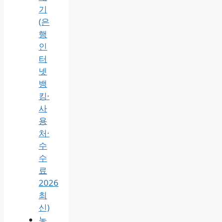
기
(은
행
인
터
넷
뱅
킹·
사
용
처·
수
수
료
2026
최
신)
농