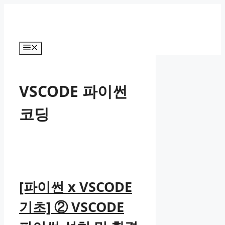
컨
텐
츠
로
메
건
뉴
너
뛰
VSCODE 파이썬
기
코딩
[파이썬 x VSCODE
기초] ② VSCODE