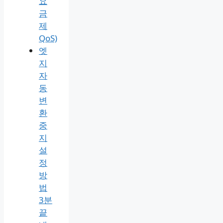
요
금
제
QoS)
엣
지
자
동
변
환
중
지
설
정
방
법
3분
끝