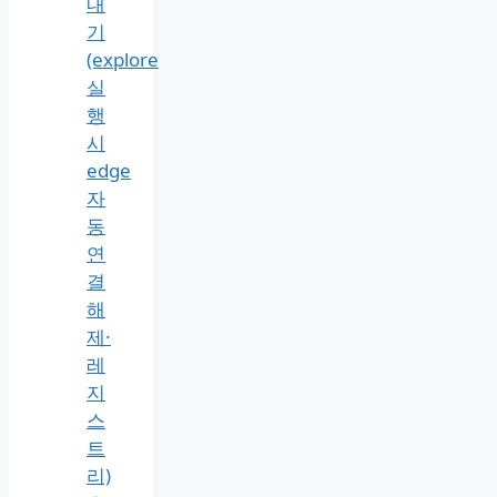
내
기
(explore
실
행
시
edge
자
동
연
결
해
제·
레
지
스
트
리)