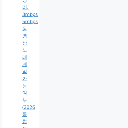
리,
3mbps
5mbps
동
영
상
노
래
게
임
가
능
여
부
(2026
통
합