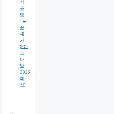
지
출
력
1분
끝
내
기
(PC·
모
바
일
2026
최
신)