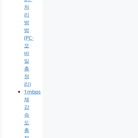
처
리
방
법
(PC·
모
바
일
총
정
리)
1mbps
체
감
속
도
총
정