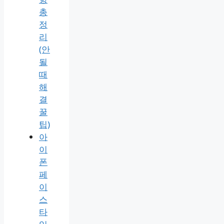
총
정
리
(안
될
때
해
결
꿀
팁)
아
이
폰
페
이
스
타