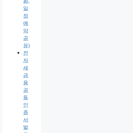
화,
일
정
예
약
공
유)
전
자
세
금
용
공
동
인
증
서
발