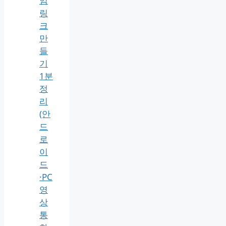
임
링
크
만
들
기
1분
정
리
(안
드
로
이
드
·PC
영
상
통