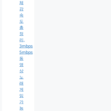
체
감
속
도
총
정
리,
3mbps
5mbps
동
영
상
노
래
게
임
가
능