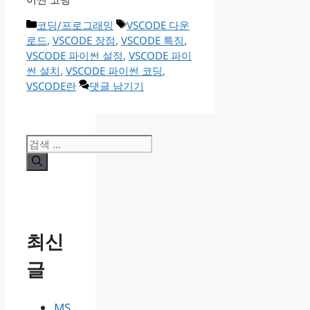
카
태
코딩/프로그래밍
VSCODE 다운
테
그
로드
,
VSCODE 장점
,
VSCODE 특징
,
고
VSCODE 파이썬 설정
,
VSCODE 파이
리
썬 설치
,
VSCODE 파이썬 코딩
,
VSCODE란
댓글 남기기
검
색:
최신
글
MS