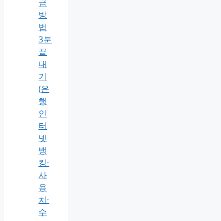
급
방
법
3분
끝
내
기
(은
행
인
터
넷
뱅
킹·
사
용
처·
수