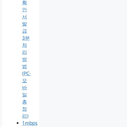
확
인
서
발
급
3분
처
리
방
법
(PC·
모
바
일
총
정
리)
1mbps