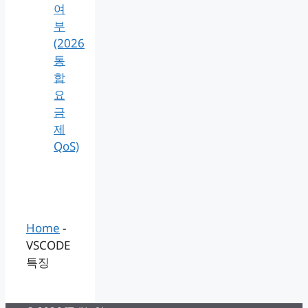
여
부
(2026
통
합
요
금
제
QoS)
Home
-
VSCODE
특징