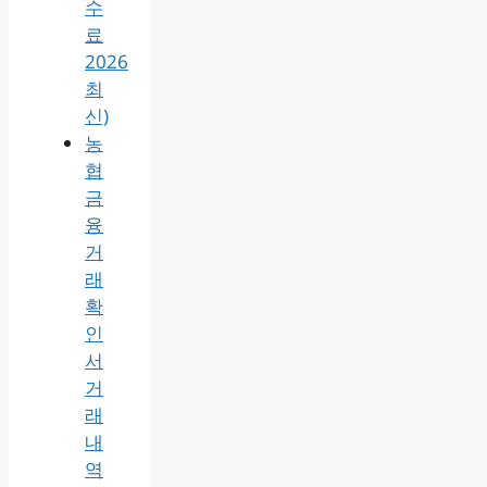
수
료
2026
최
신)
농
협
금
융
거
래
확
인
서
거
래
내
역