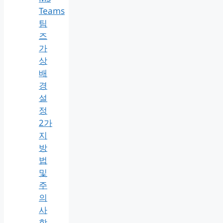
Teams
팀
즈
가
상
배
경
설
정
2가
지
방
법
및
주
의
사
항