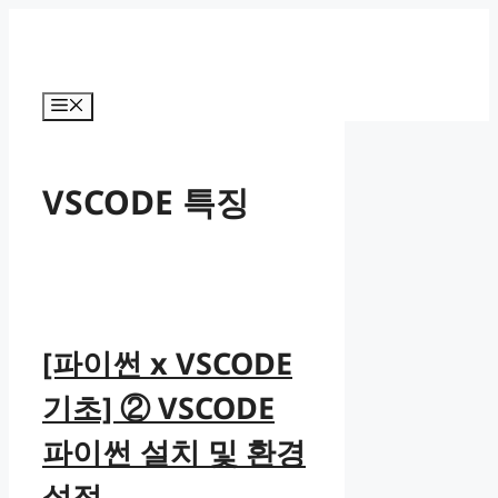
컨
텐
츠
로
메
건
뉴
너
뛰
VSCODE 특징
기
[파이썬 x VSCODE
기초] ② VSCODE
파이썬 설치 및 환경
설정