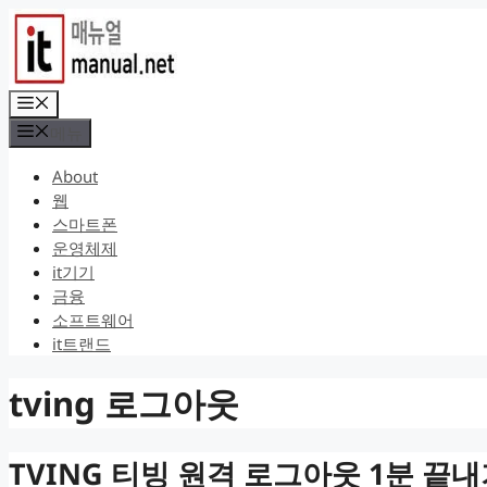
컨
텐
츠
로
메
건
뉴
메뉴
너
뛰
About
기
웹
스마트폰
운영체제
it기기
금융
소프트웨어
it트랜드
tving 로그아웃
TVING 티빙 원격 로그아웃 1분 끝내