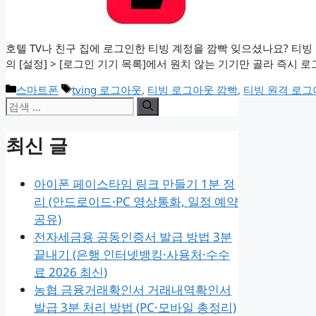
호텔 TV나 친구 집에 로그인한 티빙 계정을 깜빡 잊으셨나요? 티빙
의 [설정] > [로그인 기기 목록]에서 원치 않는 기기만 골라 즉
카
태
스마트폰
tving 로그아웃
,
티빙 로그아웃 깜빡
,
티빙 원격 로그
검
테
그
고
색:
리
최신 글
아이폰 페이스타임 링크 만들기 1분 정
리 (안드로이드·PC 영상통화, 일정 예약
공유)
전자세금용 공동인증서 발급 방법 3분
끝내기 (은행 인터넷뱅킹·사용처·수수
료 2026 최신)
농협 금융거래확인서 거래내역확인서
발급 3분 처리 방법 (PC·모바일 총정리)