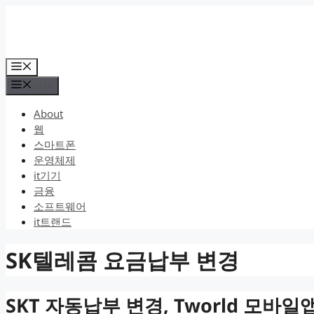
컨
텐
츠
로
메
건
뉴
메뉴
너
뛰
About
기
웹
스마트폰
운영체제
it기기
금융
소프트웨어
it트랜드
SK텔레콤 요금납부 변경
SKT 자동납부 변경, Tworld 모바