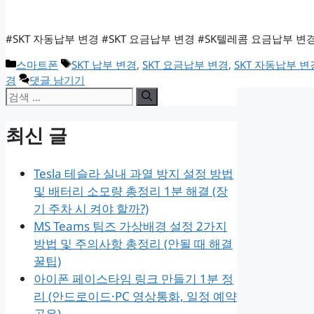
#SKT 자동납부 변경 #SKT 요금납부 변경 #SK텔레콤 요금납부 변경 
카
태
스마트폰
SKT 납부 변경
,
SKT 요금납부 변경
,
SKT 자동납부 변
테
그
경
댓글 남기기
검
고
리
색:
최신 글
Tesla 테슬라 실내 과열 방지 설정 방법
및 배터리 소모량 총정리 1분 해결 (장
기 주차 시 켜야 할까?)
MS Teams 팀즈 가상배경 설정 2가지
방법 및 주의사항 총정리 (안될 때 해결
꿀팁)
아이폰 페이스타임 링크 만들기 1분 정
리 (안드로이드·PC 영상통화, 일정 예약
공유)