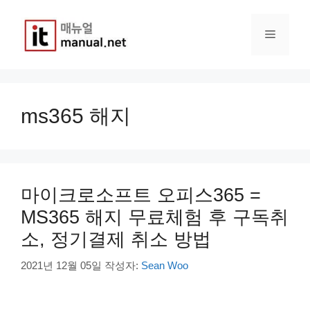
컨
텐
메
츠
로
건
뉴
너
뛰
ms365 해지
기
마이크로소프트 오피스365 =
MS365 해지 무료체험 후 구독취
소, 정기결제 취소 방법
2021년 12월 05일
작성자:
Sean Woo