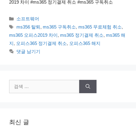
2019 차이 #ms365 정기결제 취소 #ms365 구독취소
카
소프트웨어
테
태
ms356 탈퇴
,
ms365 구독취소
,
ms365 무료체험 취소
,
고
그
ms365 오피스2019 차이
,
ms365 정기결제 취소
,
ms365 해
리
지
,
오피스365 정기결제 취소
,
오피스365 해지
댓글 남기기
검
색:
최신 글