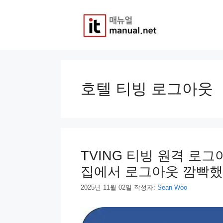
컨
텐
츠
로
건
너
뛰
기
호텔 티빙 로그아웃
TVING 티빙 원격 로그
집에서 로그아웃 깜빡했
2025년 11월 02일
작성자:
Sean Woo