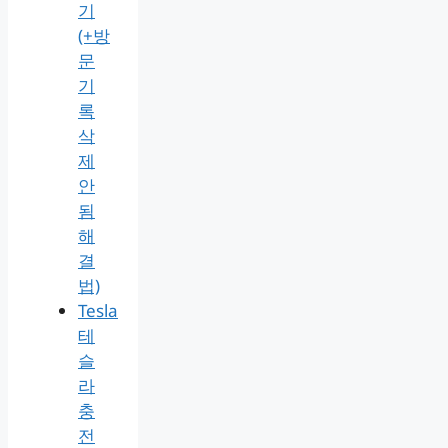
기
(+방
문
기
록
삭
제
안
됨
해
결
법)
Tesla
테
슬
라
충
전