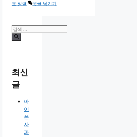
고
표 정렬
댓글 남기기
리
검
색:
최신
글
아
이
폰
사
파