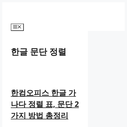
컨
텐
츠
로
메
건
뉴
너
뛰
한글 문단 정렬
기
한컴오피스 한글 가
나다 정렬 표, 문단 2
가지 방법 총정리