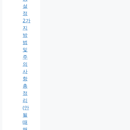
설
정
2가
지
방
법
및
주
의
사
항
총
정
리
(안
될
때
해