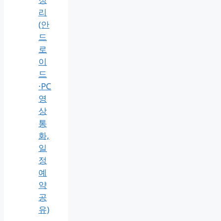
리
(안
드
로
이
드
·PC
영
상
통
화,
일
정
예
약
공
유)