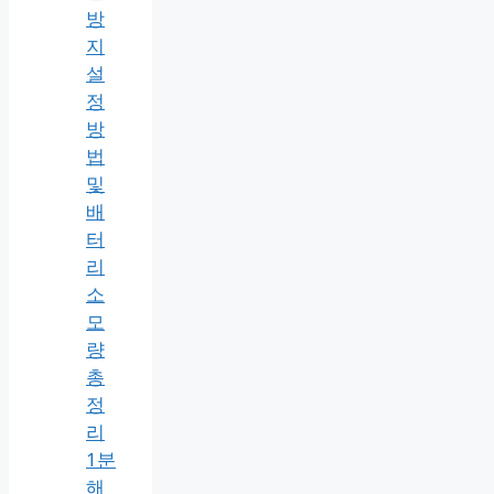
방
지
설
정
방
법
및
배
터
리
소
모
량
총
정
리
1분
해