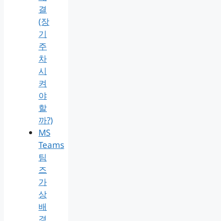
결
(장
기
주
차
시
켜
야
할
까?)
MS
Teams
팀
즈
가
상
배
경