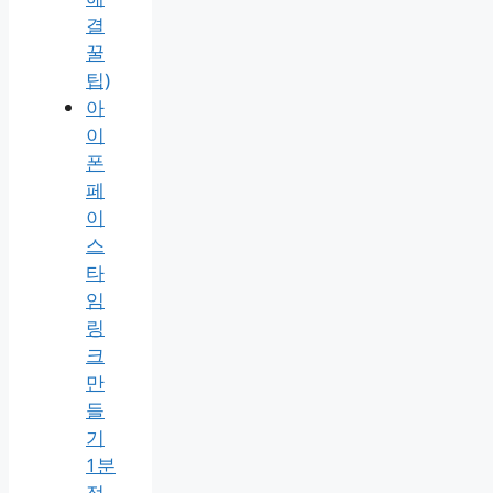
결
꿀
팁)
아
이
폰
페
이
스
타
임
링
크
만
들
기
1분
정