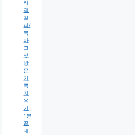
리
책
갈
피/
북
마
크
및
방
문
기
록
지
우
기
1분
끝
내