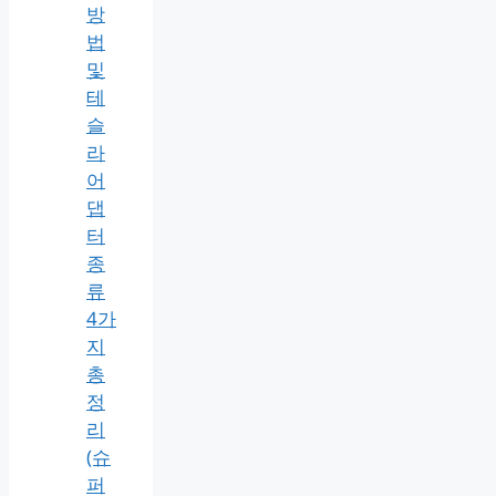
방
법
및
테
슬
라
어
댑
터
종
류
4가
지
총
정
리
(슈
퍼