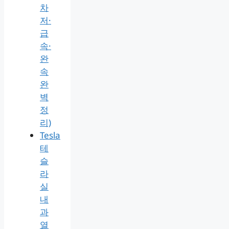
차
저·
급
속·
완
속
완
벽
정
리)
Tesla
테
슬
라
실
내
과
열