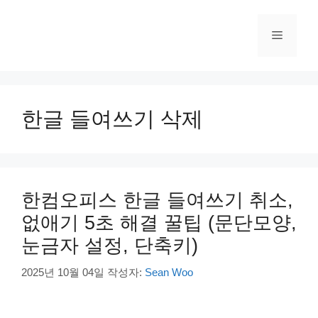
컨
텐
메
츠
로
건
뉴
너
뛰
한글 들여쓰기 삭제
기
한컴오피스 한글 들여쓰기 취소,
없애기 5초 해결 꿀팁 (문단모양,
눈금자 설정, 단축키)
2025년 10월 04일
작성자:
Sean Woo