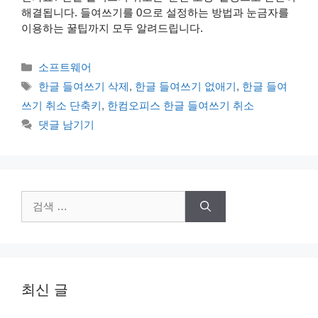
해결됩니다. 들여쓰기를 0으로 설정하는 방법과 눈금자를
이용하는 꿀팁까지 모두 알려드립니다.
카
소프트웨어
테
태
한글 들여쓰기 삭제
,
한글 들여쓰기 없애기
,
한글 들여
고
그
쓰기 취소 단축키
,
한컴오피스 한글 들여쓰기 취소
리
댓글 남기기
검
색:
최신 글