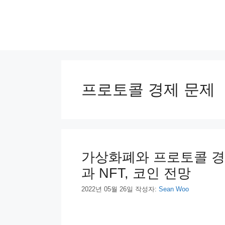
컨
텐
츠
로
건
너
뛰
기
프로토콜 경제 문제
가상화폐와 프로토콜 경제
과 NFT, 코인 전망
2022년 05월 26일
작성자:
Sean Woo