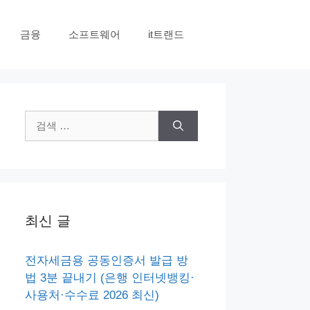
금융
소프트웨어
it트랜드
검
색:
최신 글
전자세금용 공동인증서 발급 방
법 3분 끝내기 (은행 인터넷뱅킹·
사용처·수수료 2026 최신)