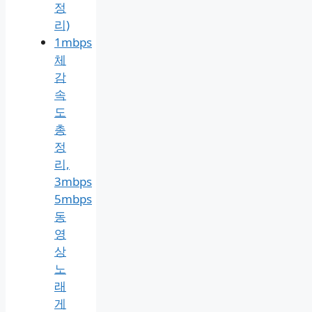
3분
처
리
방
법
(PC·
모
바
일
총
정
리)
1mbps
체
감
속
도
총