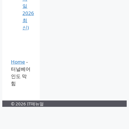
지
출
력
1분
끝
내
기
(PC·
모
바
일
2026
최
신)