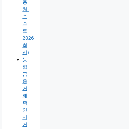
기
(은
행
인
터
넷
뱅
킹·
사
용
처·
수
수
료
2026
최
신)
농