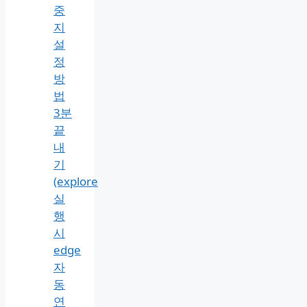
요
금
제
QoS)
엣
지
자
동
변
환
중
지
설
정
방
법
3분
끝