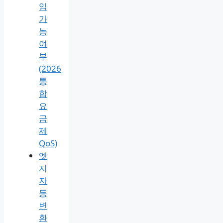
정
리,
3mbps
5mbps
동
영
상
노
래
게
임
가
능
여
부
(2026
통
합