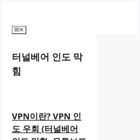
컨
텐
츠
로
메
건
뉴
너
뛰
터널베어 인도 막
기
힘
VPN이란? VPN 인
도 우회 (터널베어