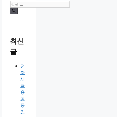
베어 인도 안됨 #vpnmaster #유튜
브프리미엄 인도 #vpn 아르헨티나
우회
카
태
스마트폰
tunnelbear 인도
,
vpn
테
그
아르헨티나 우회
,
vpn 인도 우회
,
고
VPN이란
,
유튜브프리미엄 인도
,
터
리
널베어 인도
,
터널베어 인도 막힘
,
터
널베어 인도 안됨
댓글 남기기
검
색:
최신
글