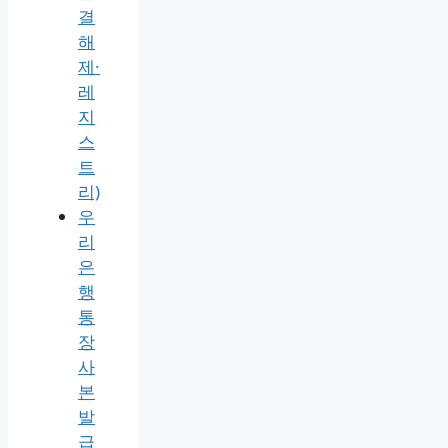
내
기
(explore
실
행
시
edge
자
동
연
결
해
제·
레
지
스
트
리)