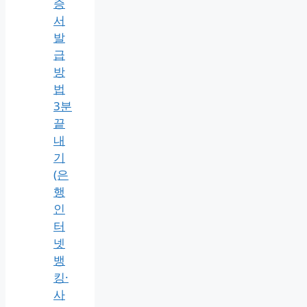
전
자
세
금
용
공
동
인
증
서
발
급
방
법
3분
끝
내