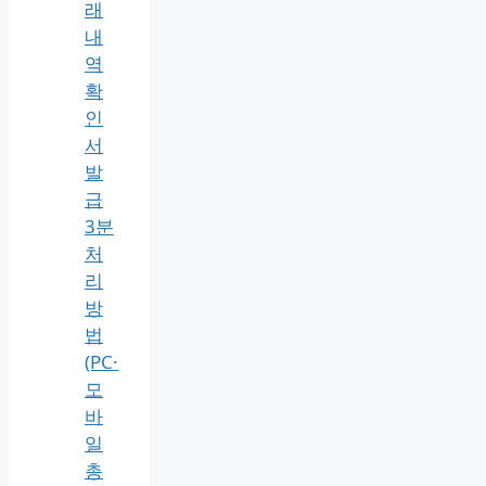
협
금
융
거
래
확
인
서
거
래
내
역
확
인
서
발
급