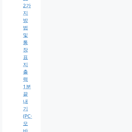
우
리
은
행
통
장
사
본
발
급
2가
지
방
법
및
통
장
표