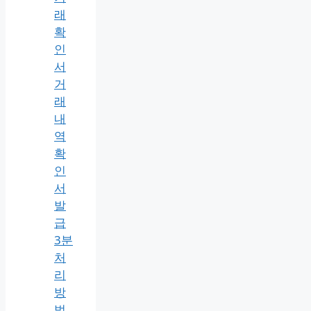
수
료
2026
최
신)
농
협
금
융
거
래
확
인
서
거
래
내
역