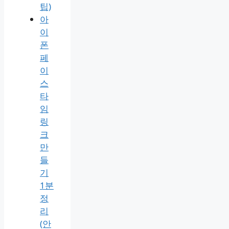
항
총
정
리
(안
될
때
해
결
꿀
팁)
아
이
폰
페
이
스
타