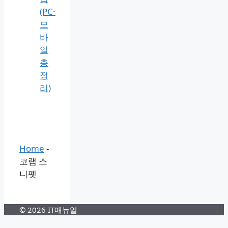
확
인
서
발
급
3분
처
리
방
법
(PC·
모
바
일
총
정
리)