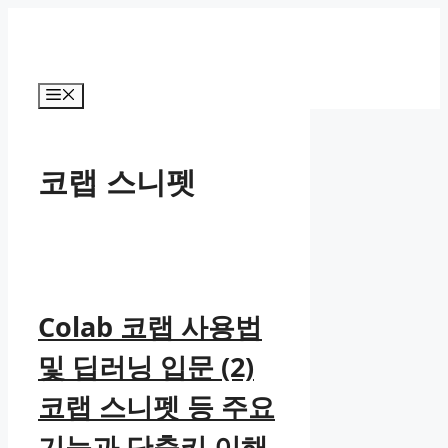
컨
텐
츠
로
메
건
뉴
너
뛰
코랩 스니펫
기
Colab 코랩 사용법
및 딥러닝 입문 (2)
코랩 스니펫 등 주요
기능과 단축키 이해