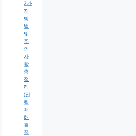
MS
Teams
팀
즈
가
상
배
경
설
정
2가
지
방
법
및
주
의
사