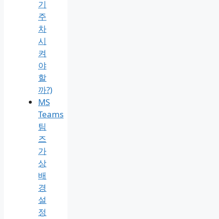
모
량
총
정
리
1분
해
결
(장
기
주
차
시
켜
야
할
까?)