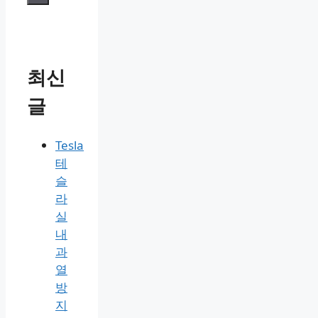
카
태
코딩/프로그래밍
스니펫이란
,
테
그
코드 스니펫
,
코랩 단축키
,
코랩 사용
고
법
,
코랩 스니펫
,
코랩 파이썬 기본 사
리
용법
,
코랩 파일 불러오기
,
코랩 파일
저장
댓글 남기기
검
색:
최신
글
Tesla