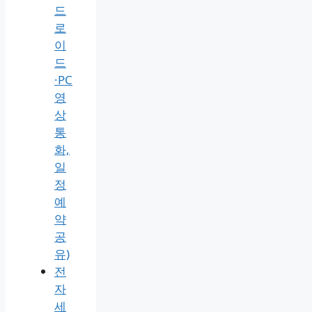
임
링
크
만
들
기
1분
정
리
(안
드
로
이
드
·PC
영
상
통