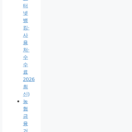
급
방
법
3분
끝
내
기
(은
행
인
터
넷
뱅
킹·
사
용
처·
수