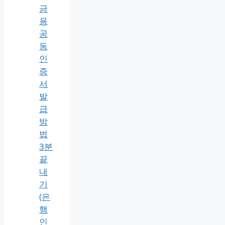
화,
일
정
예
약
공
유)
전
자
세
금
용
공
동
인
증
서
발