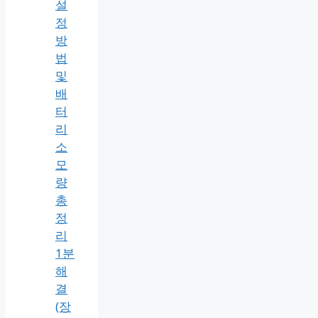
테
슬
라
실
내
과
열
방
지
설
정
방
법
및
배
터
리
소