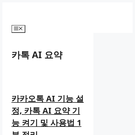
컨
텐
츠
로
메
건
뉴
너
뛰
카톡 AI 요약
기
카카오톡 AI 기능 설
정, 카톡 AI 요약 기
능 켜기 및 사용법 1
분 정리