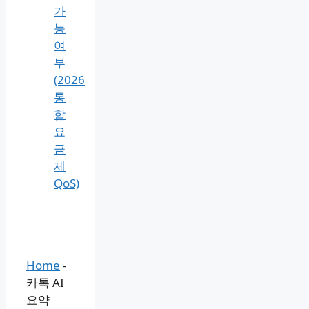
리,
3mbps
5mbps
동
영
상
노
래
게
임
가
능
여
부
(2026
통
합
요