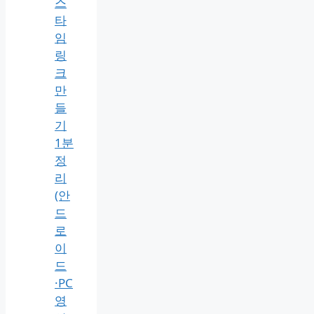
해
결
꿀
팁)
아
이
폰
페
이
스
타
임
링
크
만
들
기
1분