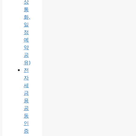
정
리
(안
드
로
이
드
·PC
영
상
통
화,
일
정
예
약
공
유)