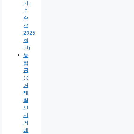
(은
행
인
터
넷
뱅
킹·
사
용
처·
수
수
료
2026
최
신)
농