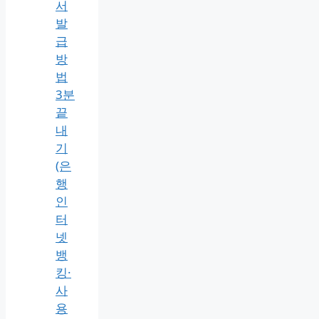
전
자
세
금
용
공
동
인
증
서
발
급
방
법
3분
끝
내
기