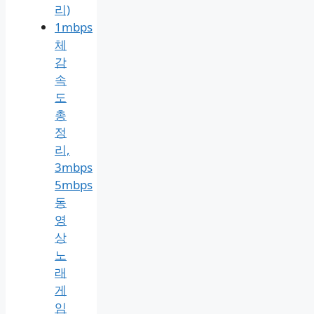
처
리
방
법
(PC·
모
바
일
총
정
리)
1mbps
체
감
속
도
총
정