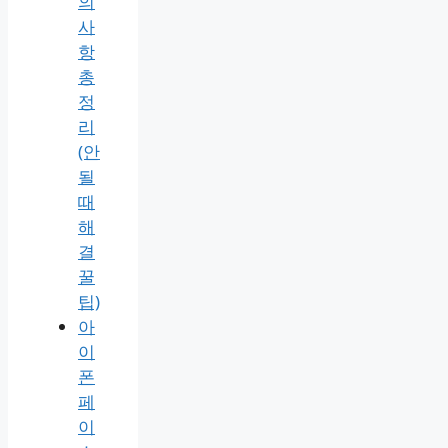
경
설
정
2가
지
방
법
및
주
의
사
항
총
정
리
(안
될
때