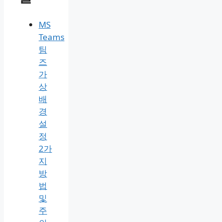
검
색:
최신
글
MS
Teams
팀
즈
가
상
배