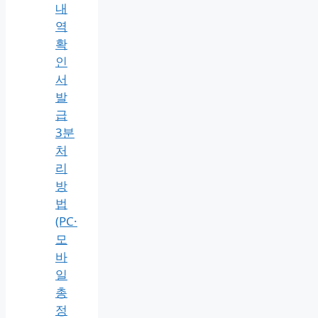
협
금
융
거
래
확
인
서
거
래
내
역
확
인
서
발
급
3분