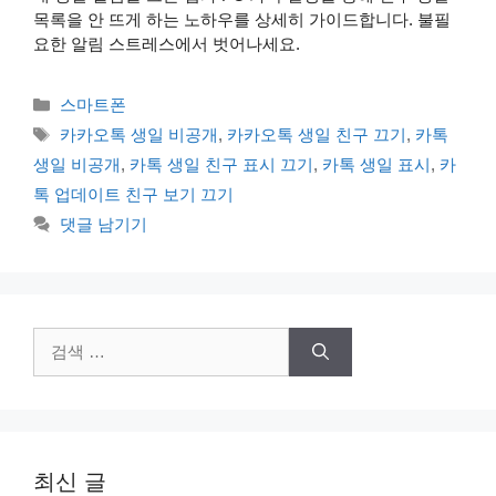
목록을 안 뜨게 하는 노하우를 상세히 가이드합니다. 불필
요한 알림 스트레스에서 벗어나세요.
카
스마트폰
테
태
카카오톡 생일 비공개
,
카카오톡 생일 친구 끄기
,
카톡
고
그
생일 비공개
,
카톡 생일 친구 표시 끄기
,
카톡 생일 표시
,
카
리
톡 업데이트 친구 보기 끄기
댓글 남기기
검
색:
최신 글