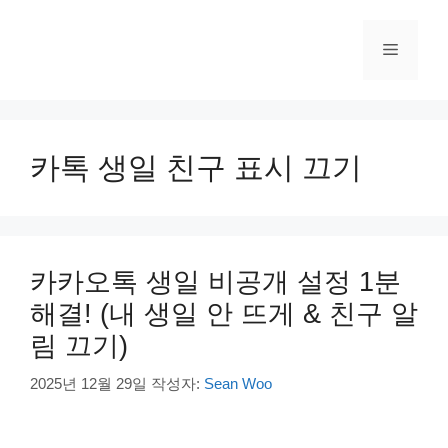
컨
텐
메
츠
로
건
뉴
너
뛰
카톡 생일 친구 표시 끄기
기
카카오톡 생일 비공개 설정 1분
해결! (내 생일 안 뜨게 & 친구 알
림 끄기)
2025년 12월 29일
작성자:
Sean Woo