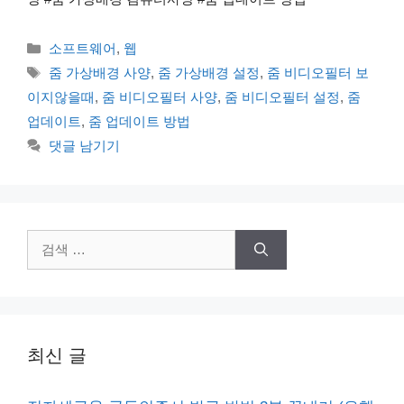
카
소프트웨어
,
웹
테
태
줌 가상배경 사양
,
줌 가상배경 설정
,
줌 비디오필터 보
고
그
이지않을때
,
줌 비디오필터 사양
,
줌 비디오필터 설정
,
줌
리
업데이트
,
줌 업데이트 방법
댓글 남기기
검
색:
최신 글