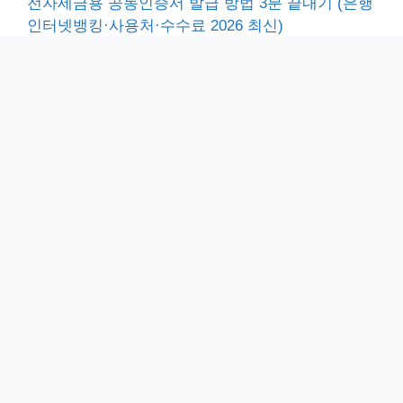
전자세금용 공동인증서 발급 방법 3분 끝내기 (은행
인터넷뱅킹·사용처·수수료 2026 최신)
농협 금융거래확인서 거래내역확인서 발급 3분 처
리 방법 (PC·모바일 총정리)
1mbps 체감 속도 총정리, 3mbps 5mbps 동영상 노
래 게임 가능여부 (2026 통합요금제 QoS)
엣지 자동변환 중지 설정 방법 3분 끝내기 (explore
실행시 edge 자동연결 해제·레지스트리)
우리은행 통장사본 발급 2가지 방법 및 통장표지 출
력 1분 끝내기 (PC·모바일 2026 최신)
Home
-
줌 업데이트 방법