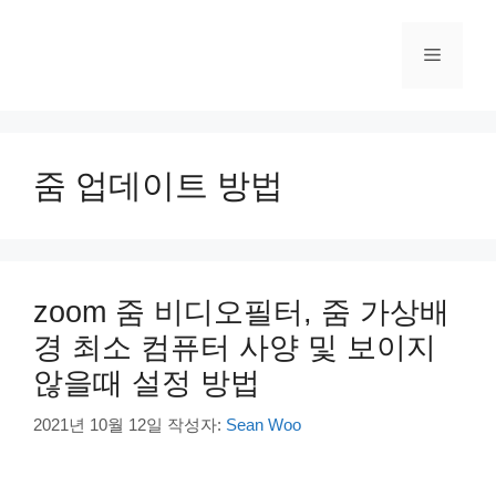
컨
텐
메
츠
로
건
뉴
너
뛰
줌 업데이트 방법
기
zoom 줌 비디오필터, 줌 가상배
경 최소 컴퓨터 사양 및 보이지
않을때 설정 방법
2021년 10월 12일
작성자:
Sean Woo