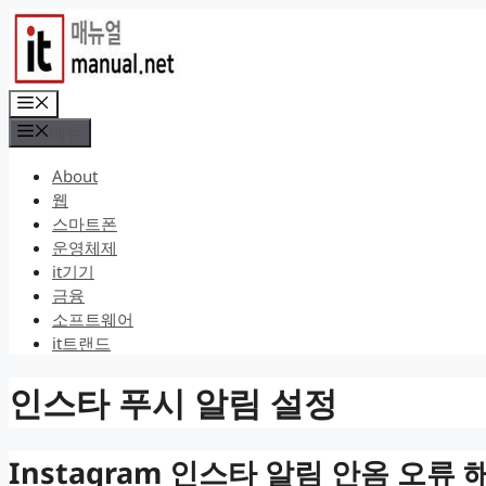
컨
텐
츠
로
메
건
뉴
메뉴
너
뛰
About
기
웹
스마트폰
운영체제
it기기
금융
소프트웨어
it트랜드
인스타 푸시 알림 설정
Instagram 인스타 알림 안옴 오류