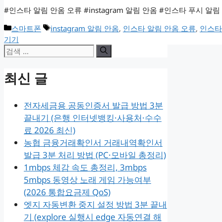
#인스타 알림 안옴 오류 #instagram 알림 안옴 #인스타 푸시 알
카
태
스마트폰
instagram 알림 안옴
,
인스타 알림 안옴 오류
,
인스타
테
그
기기
검
고
리
색:
최신 글
전자세금용 공동인증서 발급 방법 3분
끝내기 (은행 인터넷뱅킹·사용처·수수
료 2026 최신)
농협 금융거래확인서 거래내역확인서
발급 3분 처리 방법 (PC·모바일 총정리)
1mbps 체감 속도 총정리, 3mbps
5mbps 동영상 노래 게임 가능여부
(2026 통합요금제 QoS)
엣지 자동변환 중지 설정 방법 3분 끝내
기 (explore 실행시 edge 자동연결 해