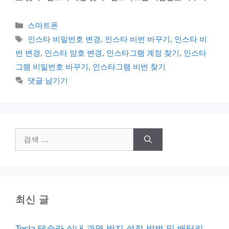
카
스마트폰
테
태
인스타 비밀번호 변경
,
인스타 비번 바꾸기
,
인스타 비
고
그
번 변경
,
인스타 암호 변경
,
인스타그램 계정 찾기
,
인스타
리
그램 비밀번호 바꾸기
,
인스타그램 비번 찾기
댓글 남기기
검
색:
최신 글
Tesla 테슬라 실내 과열 방지 설정 방법 및 배터리