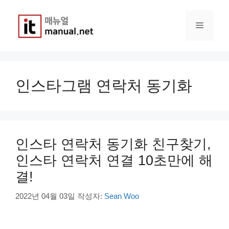
컨
텐
메
츠
로
건
뉴
너
뛰
인스타그램 연락처 동기화
기
인스타 연락처 동기화 친구찾기,
인스타 연락처 연결 10초만에 해
결!
2022년 04월 03일
작성자:
Sean Woo