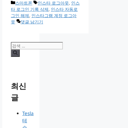
카
태
스마트폰
인스타 로그아웃
,
인스
테
그
타 로그인 기록 삭제
,
인스타 자동로
고
그인 해제
,
인스타그램 계정 로그아
리
웃
댓글 남기기
검
색:
최신
글
Tesla
테
슬