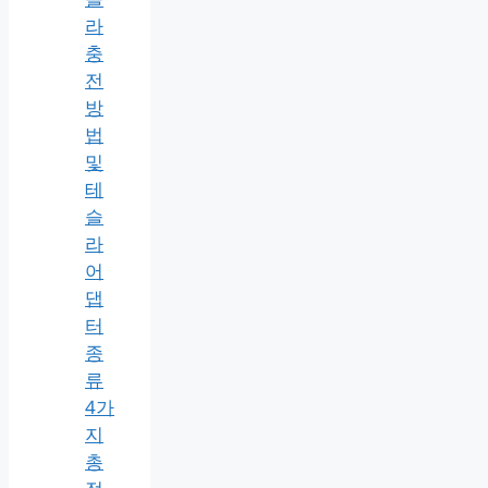
라
충
전
방
법
및
테
슬
라
어
댑
터
종
류
4가
지
총