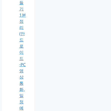
들
기
1분
정
리
(안
드
로
이
드
·PC
영
상
통
화,
일
정
예