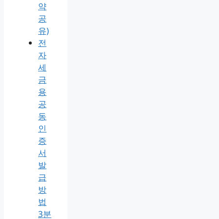
약
공
유)
전
자
세
금
용
공
동
인
증
서
발
급
방
법
3분