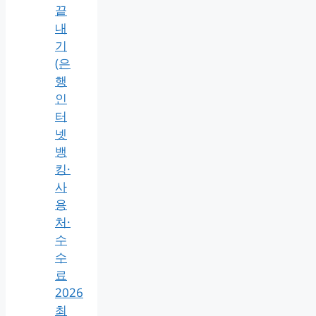
끝
내
기
(은
행
인
터
넷
뱅
킹·
사
용
처·
수
수
료
2026
최