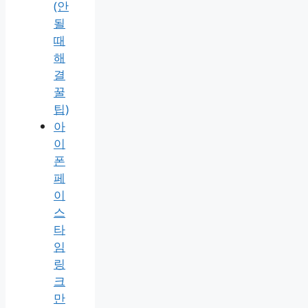
(안
될
때
해
결
꿀
팁)
아
이
폰
페
이
스
타
임
링
크
만