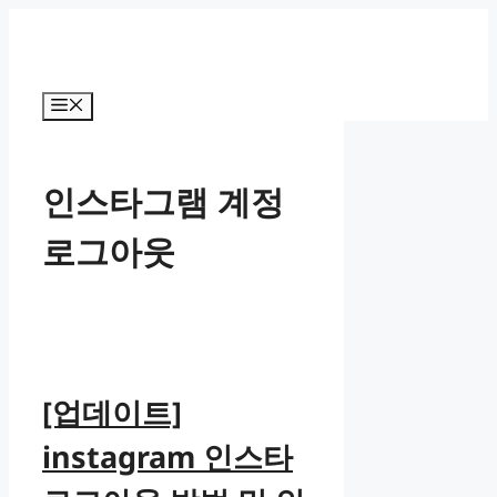
컨
텐
츠
로
메
건
뉴
너
뛰
인스타그램 계정
기
로그아웃
[업데이트]
instagram 인스타