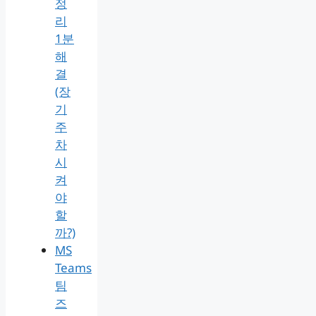
정
리
1분
해
결
(장
기
주
차
시
켜
야
할
까?)
MS
Teams
팀
즈