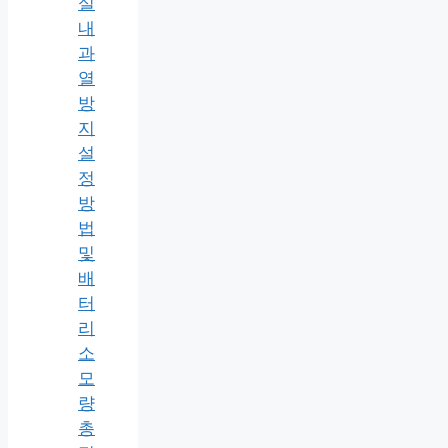
실
내
과
열
방
지
설
정
방
법
및
배
터
리
소
모
량
총