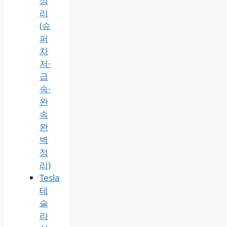
정
리
(슈
퍼
차
저·
급
속·
완
속
완
벽
정
리)
Tesla
테
슬
라