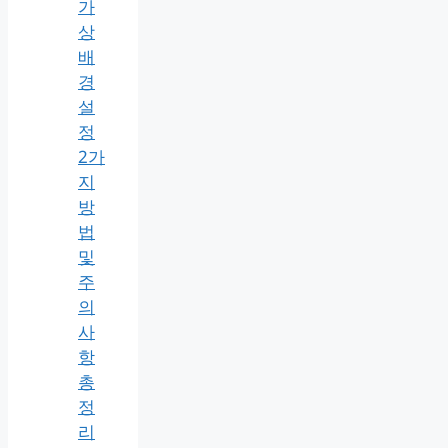
가
상
배
경
설
정
2가
지
방
법
및
주
의
사
항
총
정
리