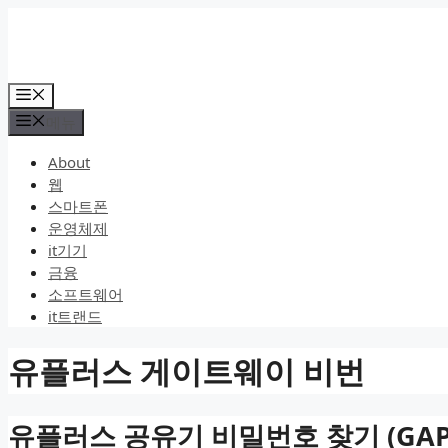
컨
텐
츠
로
메
건
뉴
메뉴
너
뛰
About
기
웹
스마트폰
운영체제
it기기
금융
소프트웨어
it트랜드
유플러스 게이트웨이 비번
유플러스 공유기 비밀번호 찾기 (GAPM