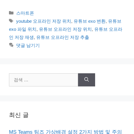
카
스마트폰
테
태
youtube 오프라인 저장 위치
,
유튜브 exo 변환
,
유튜브
고
그
exo 파일 위치
,
유튜브 오프라인 저장 위치
,
유튜브 오프라
리
인 저장 재생
,
유튜브 오프라인 저장 추출
댓글 남기기
검
색:
최신 글
MS Teams 팀즈 가상배경 설정 2가지 방법 및 주의