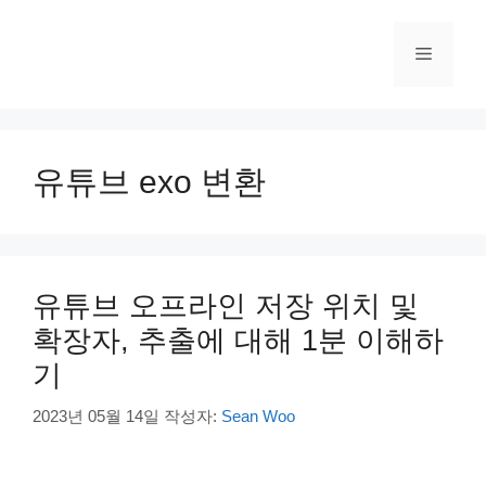
컨
텐
메
츠
로
건
뉴
너
뛰
유튜브 exo 변환
기
유튜브 오프라인 저장 위치 및
확장자, 추출에 대해 1분 이해하
기
2023년 05월 14일
작성자:
Sean Woo