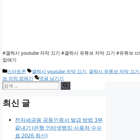
#갤럭시 youtube 자막 끄기 #갤럭시 유튜브 자막 끄기 #유튜브 
없애기
카
태
스마트폰
갤럭시 youtube 자막 끄기
,
갤럭시 유튜브 자막 끄기
테
그
브 자막 없애기
댓글 남기기
검
고
리
색:
최신 글
전자세금용 공동인증서 발급 방법 3분
끝내기 (은행 인터넷뱅킹·사용처·수수
료 2026 최신)