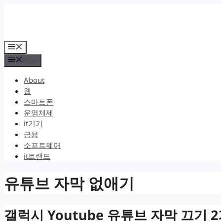
컨
텐
츠
로
메
건
뉴
메뉴
너
뛰
About
기
웹
스마트폰
운영체제
it기기
금융
소프트웨어
it트랜드
유튜브 자막 없애기
갤럭시 Youtube 유튜브 자막 끄기 