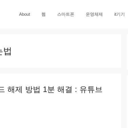
About
웹
스마트폰
운영체제
it기기
는법
드 해제 방법 1분 해결 : 유튜브