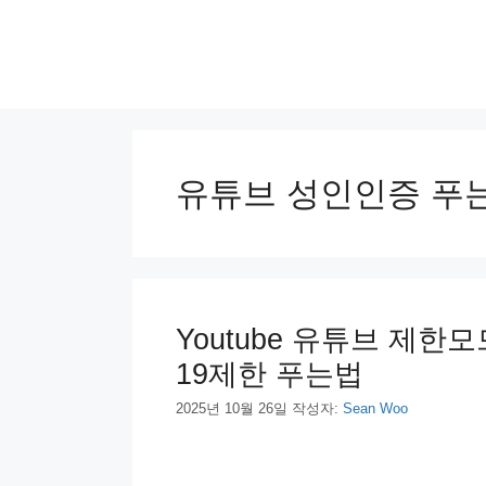
컨
텐
츠
로
건
너
뛰
기
유튜브 성인인증 푸
Youtube 유튜브 제한모
19제한 푸는법
2025년 10월 26일
작성자:
Sean Woo