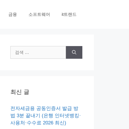
금융
소프트웨어
it트랜드
검
색:
최신 글
전자세금용 공동인증서 발급 방
법 3분 끝내기 (은행 인터넷뱅킹·
사용처·수수료 2026 최신)