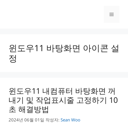
컨
텐
메
츠
로
건
뉴
너
뛰
윈도우11 바탕화면 아이콘 설
기
정
윈도우11 내컴퓨터 바탕화면 꺼
내기 및 작업표시줄 고정하기 10
초 해결방법
2024년 06월 01일
작성자:
Sean Woo