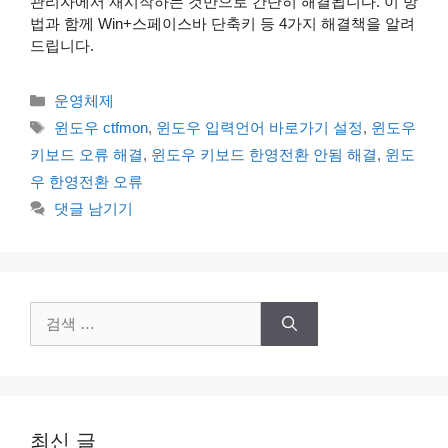
관리자에서 재시작하는 것만으로 간단히 해결됩니다. 이 방
법과 함께 Win+스페이스바 단축키 등 4가지 해결책을 알려
드립니다.
카
운영체제
테
태
윈도우 ctfmon
,
윈도우 입력언어 바로가기 설정
,
윈도우
고
그
키보드 오류 해결
,
윈도우 키보드 한영전환 안됨 해결
,
윈도
리
우 한영전환 오류
댓글 남기기
검
색:
최신 글