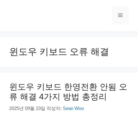
컨
텐
메
츠
로
건
뉴
너
뛰
윈도우 키보드 오류 해결
기
윈도우 키보드 한영전환 안됨 오
류 해결 4가지 방법 총정리
2025년 09월 23일
작성자:
Sean Woo