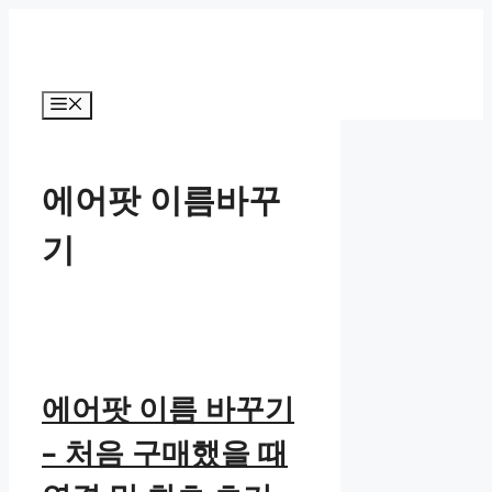
컨
텐
츠
로
메
건
뉴
너
뛰
에어팟 이름바꾸
기
기
에어팟 이름 바꾸기
– 처음 구매했을 때