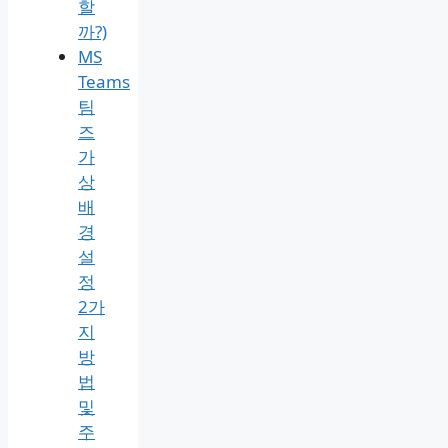
할
까?)
MS
Teams
팀
즈
가
상
배
경
설
정
2가
지
방
법
및
주