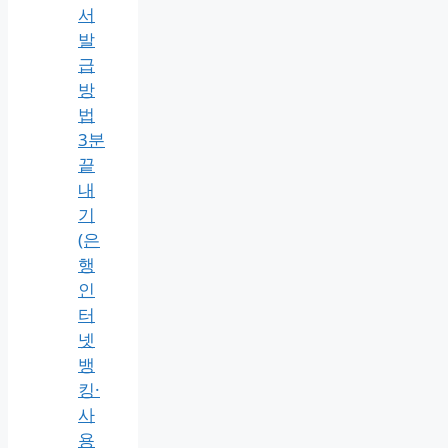
서
발
급
방
법
3분
끝
내
기
(은
행
인
터
넷
뱅
킹·
사
용