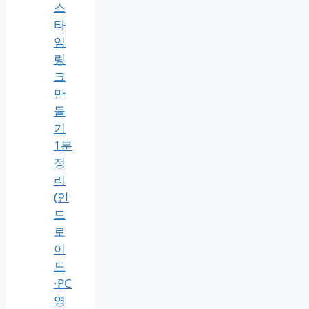
스
타
임
링
크
만
들
기
1분
정
리
(안
드
로
이
드
·PC
영