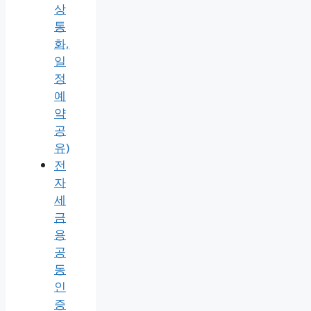
상
통
화,
일
정
예
약
공
유)
전
자
세
금
용
공
동
인
증