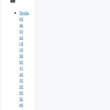
Tesla
테
슬
라
실
내
과
열
방
지
설
정
방
법
및
배