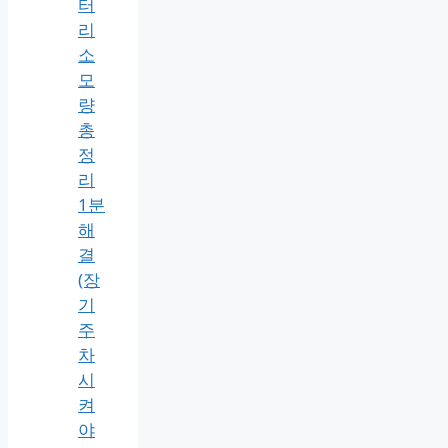
터
리
소
모
량
총
정
리
1분
해
결
(장
기
주
차
시
켜
야