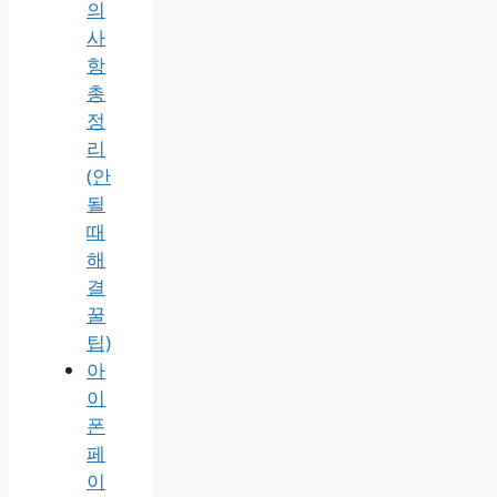
의
사
항
총
정
리
(안
될
때
해
결
꿀
팁)
아
이
폰
페
이