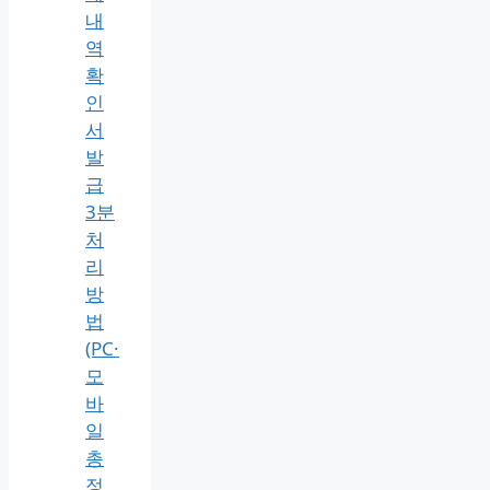
내
역
확
인
서
발
급
3분
처
리
방
법
(PC·
모
바
일
총
정