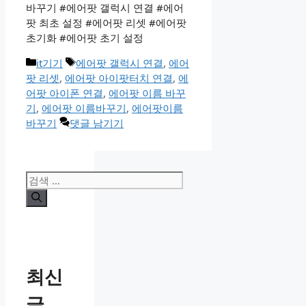
바꾸기 #에어팟 갤럭시 연결 #에어
팟 최초 설정 #에어팟 리셋 #에어팟
초기화 #에어팟 초기 설정
카
태
it기기
에어팟 갤럭시 연결
,
에어
테
그
팟 리셋
,
에어팟 아이팟터치 연결
,
에
고
어팟 아이폰 연결
,
에어팟 이름 바꾸
리
기
,
에어팟 이름바꾸기
,
에어팟이름
바꾸기
댓글 남기기
검
색:
최신
글