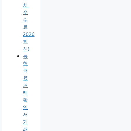
처·
수
수
료
2026
최
신)
농
협
금
융
거
래
확
인
서
거
래