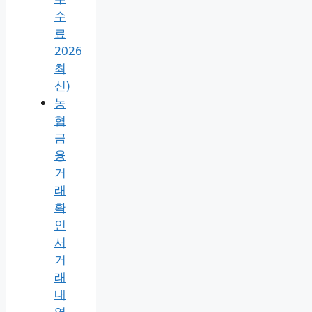
수
료
2026
최
신)
농
협
금
융
거
래
확
인
서
거
래
내
역