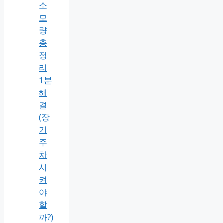
소
모
량
총
정
리
1분
해
결
(장
기
주
차
시
켜
야
할
까?)