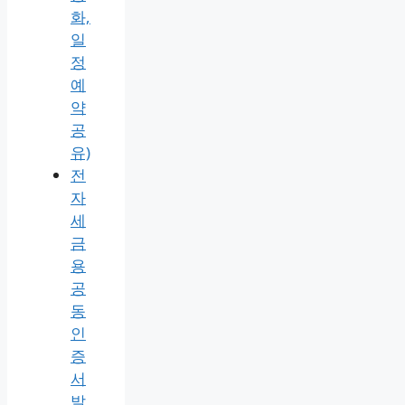
화,
일
정
예
약
공
유)
전
자
세
금
용
공
동
인
증
서
발