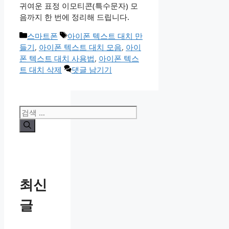
귀여운 표정 이모티콘(특수문자) 모
음까지 한 번에 정리해 드립니다.
카
태
스마트폰
아이폰 텍스트 대치 만
테
그
들기
,
아이폰 텍스트 대치 모음
,
아이
고
폰 텍스트 대치 사용법
,
아이폰 텍스
리
트 대치 삭제
댓글 남기기
검
색:
최신
글