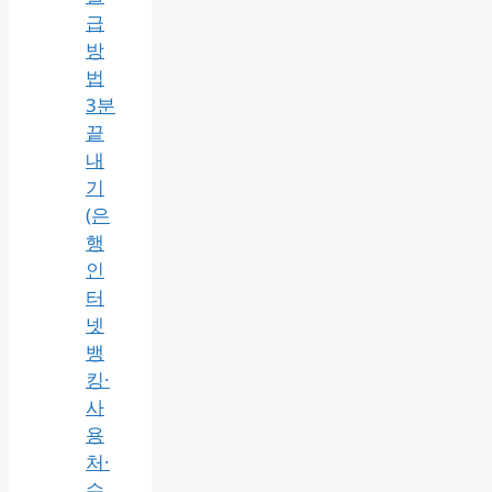
급
방
법
3분
끝
내
기
(은
행
인
터
넷
뱅
킹·
사
용
처·
수