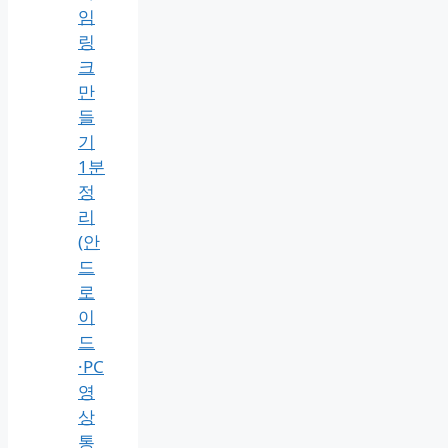
임
링
크
만
들
기
1분
정
리
(안
드
로
이
드
·PC
영
상
통