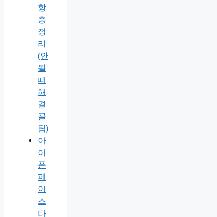
항
총
정
리
(안
될
때
해
결
꿀
팁)
아
이
폰
페
이
스
타