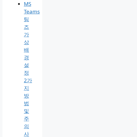
MS
Teams
팀
즈
가
상
배
경
설
정
2가
지
방
법
및
주
의
사