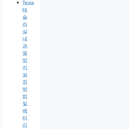
Tesla
테
슬
라
실
내
과
열
방
지
설
정
방
법
및
배
터
리