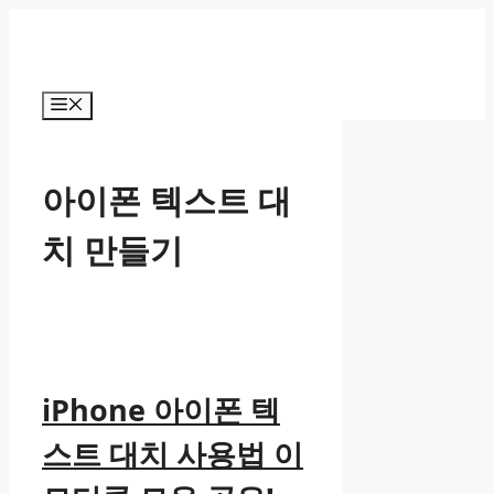
컨
텐
츠
로
메
건
뉴
너
뛰
아이폰 텍스트 대
기
치 만들기
iPhone 아이폰 텍
스트 대치 사용법 이