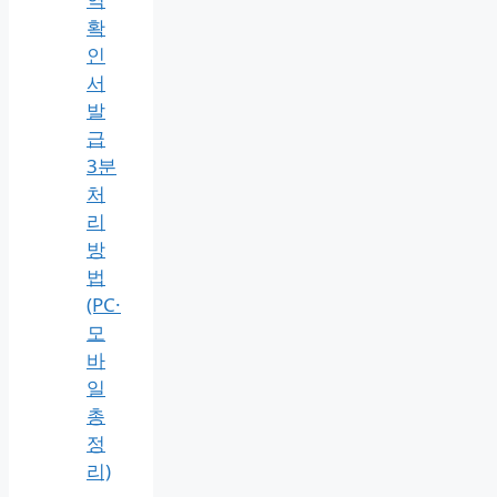
확
인
서
발
급
3분
처
리
방
법
(PC·
모
바
일
총
정
리)