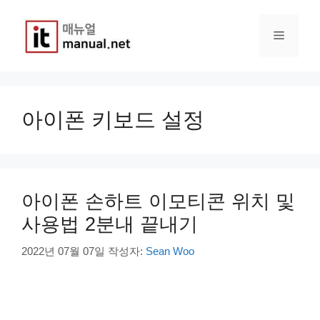
컨
텐
메
츠
로
건
뉴
너
뛰
아이폰 키보드 설정
기
아이폰 손하트 이모티콘 위치 및
사용법 2분내 끝내기
2022년 07월 07일
작성자:
Sean Woo