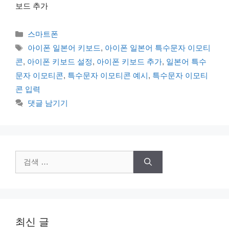
보드 추가
카
스마트폰
테
태
아이폰 일본어 키보드
,
아이폰 일본어 특수문자 이모티
고
그
콘
,
아이폰 키보드 설정
,
아이폰 키보드 추가
,
일본어 특수
리
문자 이모티콘
,
특수문자 이모티콘 예시
,
특수문자 이모티
콘 입력
댓글 남기기
검
색:
최신 글