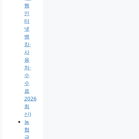
행
인
터
넷
뱅
킹·
사
용
처·
수
수
료
2026
최
신)
농
협
금