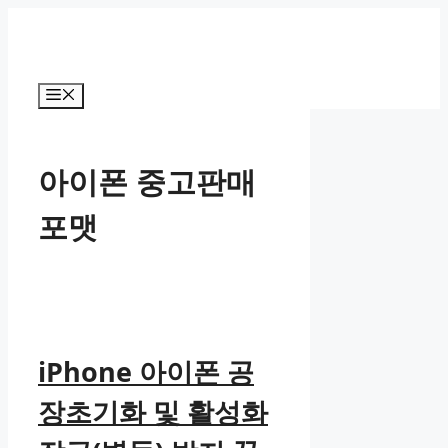
컨
텐
츠
로
메
건
뉴
너
뛰
아이폰 중고판매
기
포맷
iPhone 아이폰 공
장초기화 및 활성화