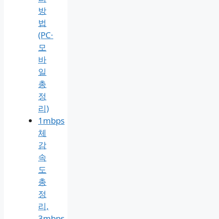
방
법
(PC·
모
바
일
총
정
리)
1mbps
체
감
속
도
총
정
리,
3mbps