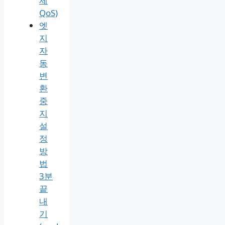
제
QoS)
엣
지
자
동
변
환
중
지
설
정
방
법
3분
끝
내
기