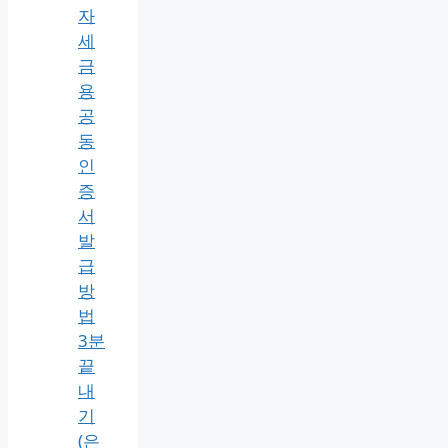
자
세
금
용
공
동
인
증
서
발
급
방
법
3분
끝
내
기
(은