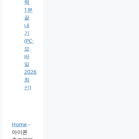
력
1분
끝
내
기
(PC·
모
바
일
2026
최
신)
Home
-
아이폰