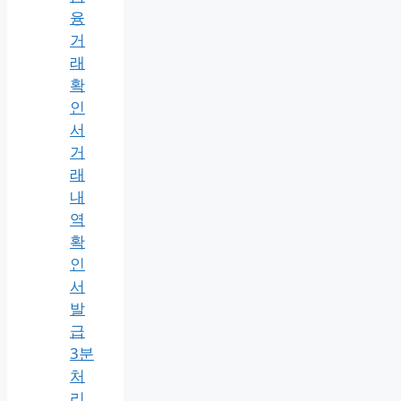
융
거
래
확
인
서
거
래
내
역
확
인
서
발
급
3분
처
리