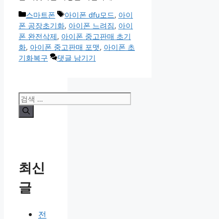
카
태
스마트폰
아이폰 dfu모드
,
아이
테
그
폰 공장초기화
,
아이폰 느려짐
,
아이
고
폰 완전삭제
,
아이폰 중고판매 초기
리
화
,
아이폰 중고판매 포맷
,
아이폰 초
기화복구
댓글 남기기
검
색:
최신
글
전