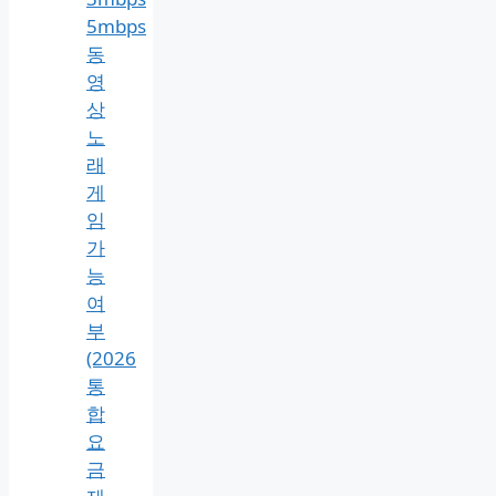
5mbps
동
영
상
노
래
게
임
가
능
여
부
(2026
통
합
요
금