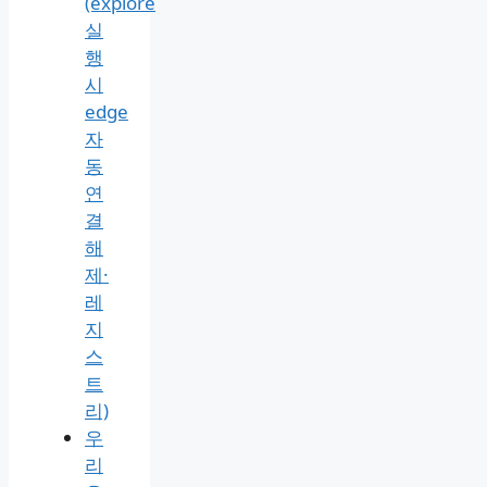
(explore
실
행
시
edge
자
동
연
결
해
제·
레
지
스
트
리)
우
리