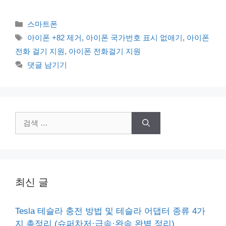
카
스마트폰
테
태
아이폰 +82 제거
,
아이폰 국가번호 표시 없애기
,
아이폰
고
그
전화 걸기 지원
,
아이폰 전화걸기 지원
리
댓글 남기기
검
색:
최신 글
Tesla 테슬라 충전 방법 및 테슬라 어댑터 종류 4가
지 총정리 (슈퍼차저·급속·완속 완벽 정리)