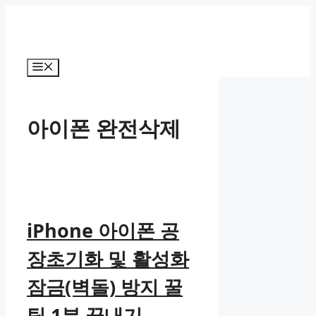
컨
텐
츠
로
메
건
뉴
너
뛰
아이폰 완전삭제
기
iPhone 아이폰 공
장초기화 및 활성화
잠금(벽돌) 방지 꿀
팁 1분 끝내기