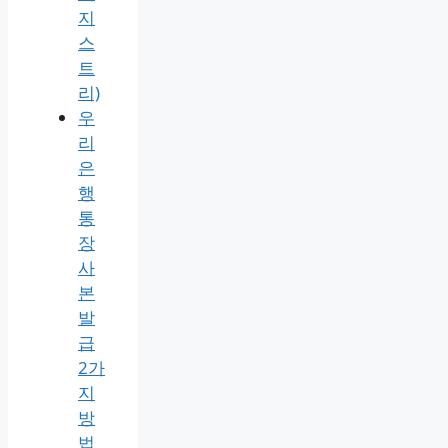
행
시
edge
자
동
연
결
해
제·
레
지
스
트
리)
우
리
은
행