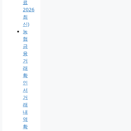
터
넷
뱅
킹·
사
용
처·
수
수
료
2026
최
신)
농
협
금
융
거