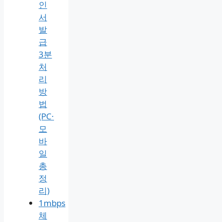
래
확
인
서
거
래
내
역
확
인
서
발
급
3분
처
리
방