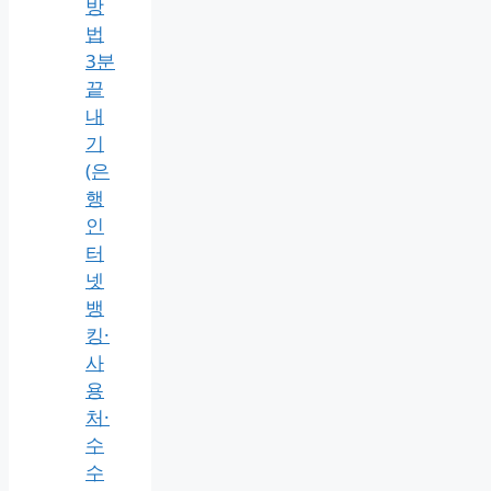
금
용
공
동
인
증
서
발
급
방
법
3분
끝
내
기
(은
행
인