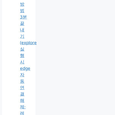
엣
지
자
동
변
환
중
지
설
정
방
법
3분
끝
내
기
(explore
실