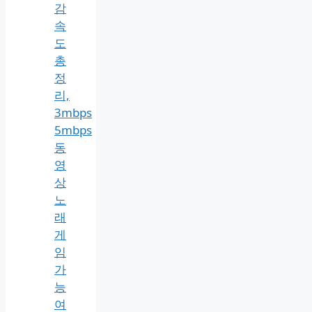
법
(PC·
모
바
일
총
정
리)
1mbps
체
감
속
도
총
정
리,
3mbps
5mbps