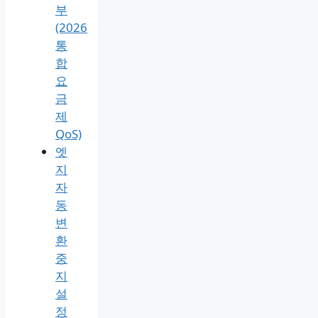
동
영
상
노
래
게
임
가
능
여
부
(2026
통
합
요
금
제
QoS)