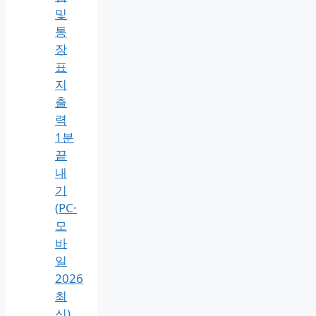
통
장
사
본
발
급
2가
지
방
법
및
통
장
표
지
출
력
1분