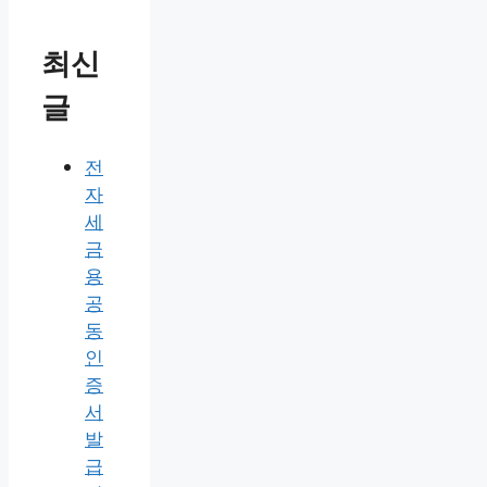
테
그
폰 공장초기화
,
아이폰 느려짐
,
아이
고
폰 완전삭제
,
아이폰 중고판매 초기
리
화
,
아이폰 중고판매 포맷
,
아이폰 초
기화복구
댓글 남기기
검
색:
최신
글
전
자
세