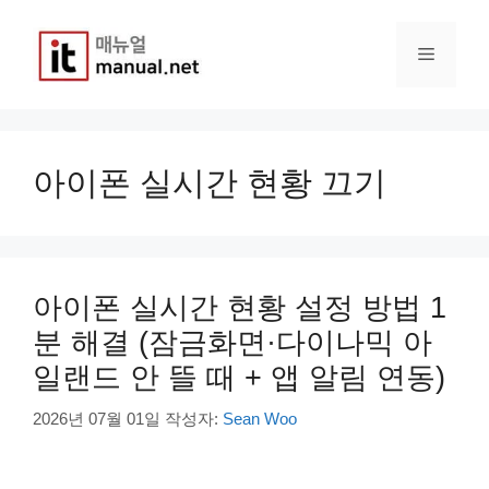
컨
텐
메
츠
로
건
뉴
너
뛰
아이폰 실시간 현황 끄기
기
아이폰 실시간 현황 설정 방법 1
분 해결 (잠금화면·다이나믹 아
일랜드 안 뜰 때 + 앱 알림 연동)
2026년 07월 01일
작성자:
Sean Woo