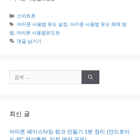
카
스마트폰
테
태
아이폰 사용법 유도 설정
,
아이폰 사용법 유도 해제 방
고
그
법
,
아이폰 사용법유도란
리
댓글 남기기
검
색:
최신 글
아이폰 페이스타임 링크 만들기 1분 정리 (안드로이
드·PC 영상통화, 일정 예약 공유)