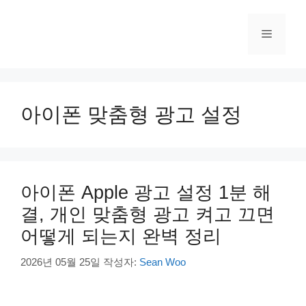
컨
텐
메
츠
로
건
뉴
너
뛰
아이폰 맞춤형 광고 설정
기
아이폰 Apple 광고 설정 1분 해
결, 개인 맞춤형 광고 켜고 끄면
어떻게 되는지 완벽 정리
2026년 05월 25일
작성자:
Sean Woo