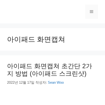
컨
텐
메
츠
로
건
뉴
너
뛰
아이패드 화면캡쳐
기
아이패드 화면캡쳐 초간단 2가
지 방법 (아이패드 스크린샷)
2022년 12월 17일
작성자:
Sean Woo