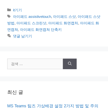
카
it기기
테
태
아이패드 assistivetouch
,
아이패드 스샷
,
아이패드 스샷
고
그
방법
,
아이패드 스크린샷
,
아이패드 화면캡처
,
아이패드 화
리
면캡쳐
,
아이패드 화면캡쳐 단축키
댓글 남기기
검
색:
최신 글
MS Teams 팀즈 가상배경 설정 2가지 방법 및 주의