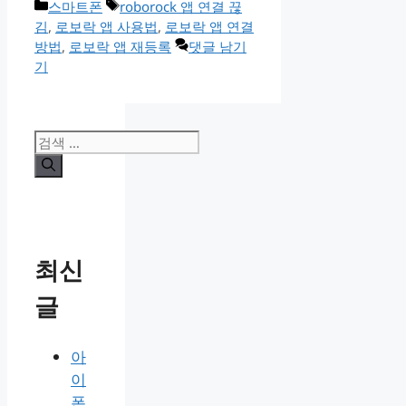
카
태
스마트폰
roborock 앱 연결 끊
테
그
김
,
로보락 앱 사용법
,
로보락 앱 연결
고
방법
,
로보락 앱 재등록
댓글 남기
리
기
검
색:
최신
글
아
이
폰