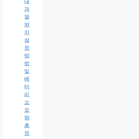
내
과
열
방
지
설
정
방
법
및
배
터
리
소
모
량
총
정