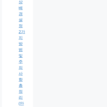
상
배
경
설
정
2가
지
방
법
및
주
의
사
항
총
정
리
(안