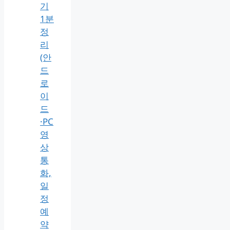
기
1분
정
리
(안
드
로
이
드
·PC
영
상
통
화,
일
정
예
약