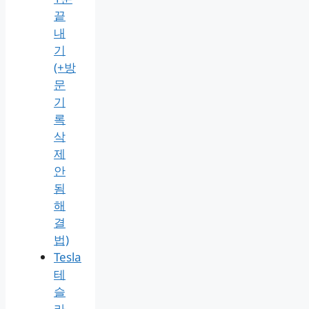
끝
내
기
(+방
문
기
록
삭
제
안
됨
해
결
법)
Tesla
테
슬
라