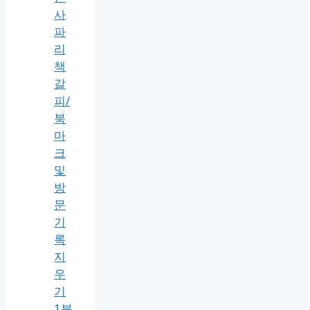
사
파
리
책
갈
피/
북
마
크
및
방
문
기
록
지
우
기
1분