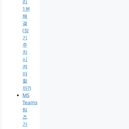
리
1분
해
결
(장
기
주
차
시
켜
야
할
까?)
MS
Teams
팀
즈
가