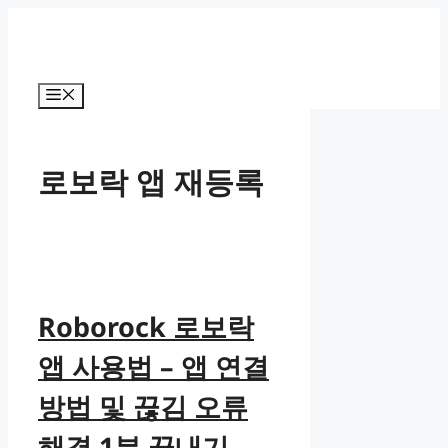
컨
텐
츠
로
메
건
뉴
너
뛰
로보락 앱 재등록
기
Roborock 로보락
앱 사용법 – 앱 연결
방법 및 끊김 오류
해결 1분 끝내기