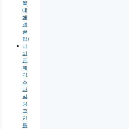
될
때
해
결
꿀
팁)
아
이
폰
페
이
스
타
임
링
크
만
들