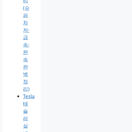
리
(슈
퍼
차
저·
급
속·
완
속
완
벽
정
리)
Tesla
테
슬
라
실