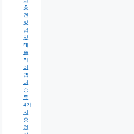
충
전
방
법
및
테
슬
라
어
댑
터
종
류
4가
지
총
정