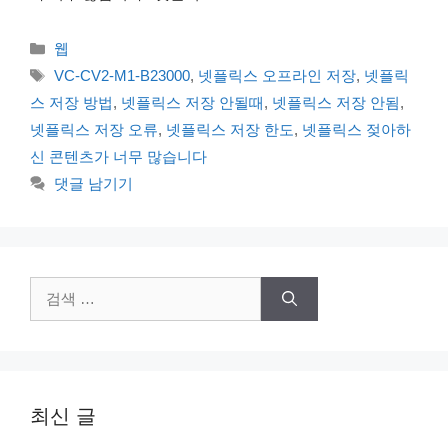
카
웹
테
태
VC-CV2-M1-B23000
,
넷플릭스 오프라인 저장
,
넷플릭
고
그
스 저장 방법
,
넷플릭스 저장 안될때
,
넷플릭스 저장 안됨
,
리
넷플릭스 저장 오류
,
넷플릭스 저장 한도
,
넷플릭스 젖아하
신 콘텐츠가 너무 많습니다
댓글 남기기
검
색:
최신 글