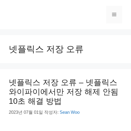
컨
텐
메
츠
로
건
뉴
너
뛰
넷플릭스 저장 오류
기
넷플릭스 저장 오류 – 넷플릭스
와이파이에서만 저장 해제 안됨
10초 해결 방법
2023년 07월 01일
작성자:
Sean Woo